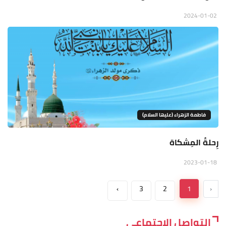
2024-01-02
فاطمة الزهراء (عليها السلام)
رِحلةُ المِشكاة
2023-01-18
›
3
2
1
‹
التواصل الاجتماعي