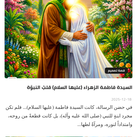
قصة تصميم
السيدة فاطمة الزهراء (عليها السلام) قلبُ النبوّة
2025-12-18
في حضن الرسالة، كانت السيدة فاطمة (عليها السلام)... فلم تكن
مجرد ابنةٍ للنبي (صلى الله عليه وآله)، بل كانت قطعةً من روحه،
وامتداداً لنوره، ومرآةً لطها...