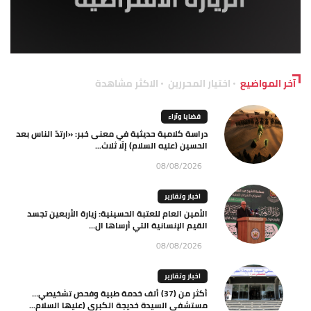
آخر المواضيع
اختيار المحررين
الاكثر مشاهدة
قضايا وآراء
دراسة كلامية حديثية في معنى خبر: «ارتدّ الناس بعد
الحسين (عليه السلام) إلّا ثلاث...
08/08/2026
اخبار وتقارير
الأمين العام للعتبة الحسينية: زيارة الأربعين تجسد
القيم الإنسانية التي أرساها ال...
08/08/2026
اخبار وتقارير
أكثر من (37) ألف خدمة طبية وفحص تشخيصي…
مستشفى السيدة خديجة الكبرى (عليها السلام...