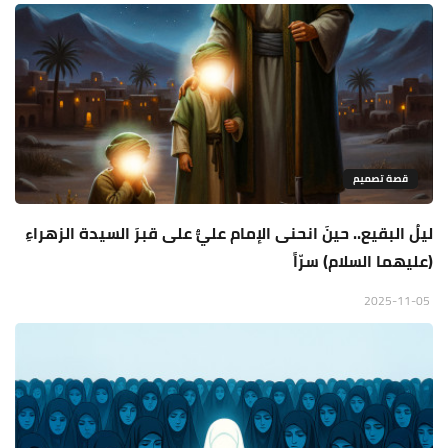
قصة تصميم
ليلُ البقيع.. حينَ انحنى الإمام عليٌّ على قبرَ السيدة الزهراءِ
(عليهما السلام) سرّاً
2025-11-05