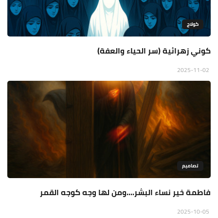
كولاج
كوني زهرائية (سر الحياء والعفة)
2025-11-02
تصاميم
فاطمة خير نساء البشر....ومن لها وجه كوجه القمر
2025-10-05