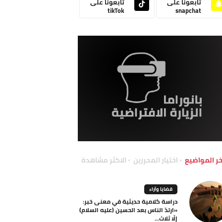
تابعونا على
تابعونا على
tikTok
snapchat
خر المواضيع
اختيار المحررين
الاكثر مشاهدة
قضايا وآراء
دراسة كلامية حديثية في معنى خبر:
«ارتدّ الناس بعد الحسين (عليه السلام)
إلّا ثلاث...