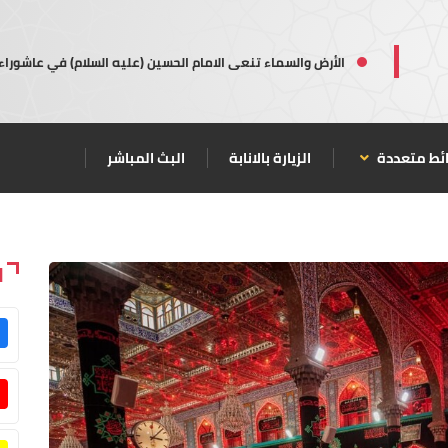
الأرض والسماء تنعى الامام الحسين (عليه السلام) في عاشوراء
ئط متعددة
الزيارة بالانابة
البث المباشر
ا