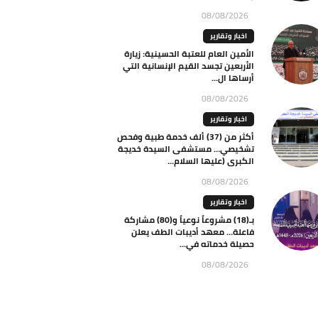
08/08/2026
اخبار وتقارير
الأمين العام للعتبة الحسينية: زيارة
الأربعين تجسد القيم الإنسانية التي
أرساها ال...
08/08/2026
اخبار وتقارير
أكثر من (37) ألف خدمة طبية وفحص
تشخيصي… مستشفى السيدة خديجة
الكبرى (عليها السلام...
08/08/2026
اخبار وتقارير
بـ(18) مشروعاً نوعياً و(80) مشاركة
فاعلة… معهد أديبات الطف يعلن
حصيلة خدماته في...
08/08/2026