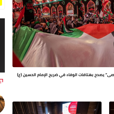
قصى” يصدح بهتافات الوفاء في ضريح الإمام الحسين (ع)
آ