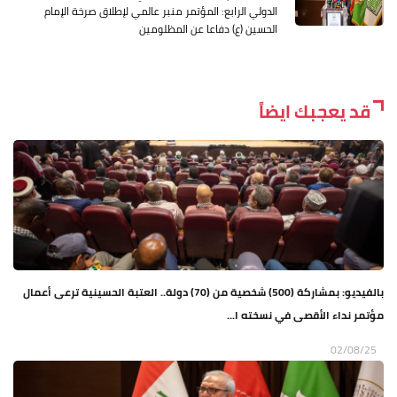
الدولي الرابع: المؤتمر منبر عالمي لإطلاق صرخة الإمام
الحسين (ع) دفاعا عن المظلومين
قد يعجبك ايضاً
بالفيديو: بمشاركة (500) شخصية من (70) دولة.. العتبة الحسينية ترعى أعمال
مؤتمر نداء الأقصى في نسخته ا...
02/08/25