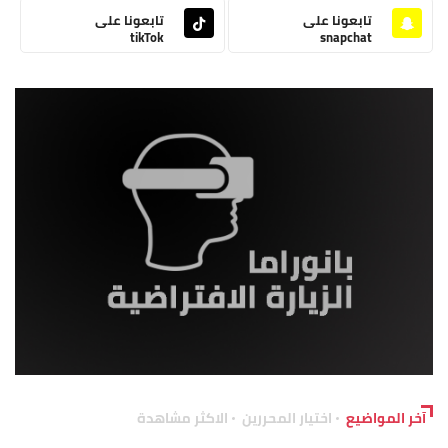
تابعونا على
تابعونا على
tikTok
snapchat
آخر المواضيع
اختيار المحررين
الاكثر مشاهدة