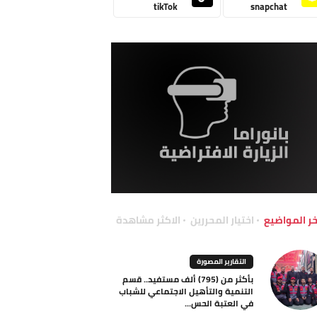
tikTok
snapchat
خر المواضيع
اختيار المحررين
الاكثر مشاهدة
التقارير المصورة
بأكثر من (795) ألف مستفيد.. قسم
التنمية والتأهيل الاجتماعي للشباب
في العتبة الحس...