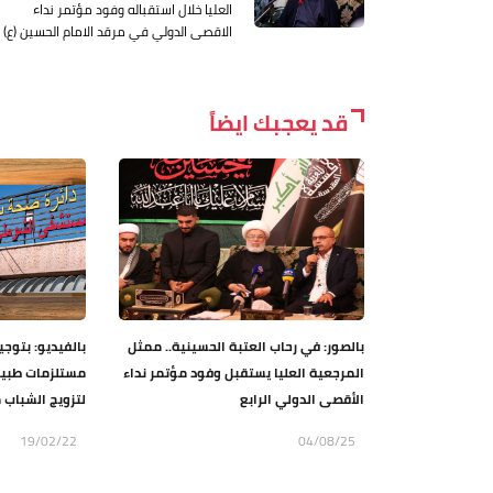
العليا خلال استقباله وفود مؤتمر نداء
الاقصى الدولي في مرقد الامام الحسين (ع)
قد يعجبك ايضاً
بالصور: في رحاب العتبة الحسينية.. ممثل
بالفيديو: بتوج
المرجعية العليا يستقبل وفود مؤتمر نداء
مستلزمات طبية 
الأقصى الدولي الرابع
لتزويج الشباب 
19/02/22
04/08/25