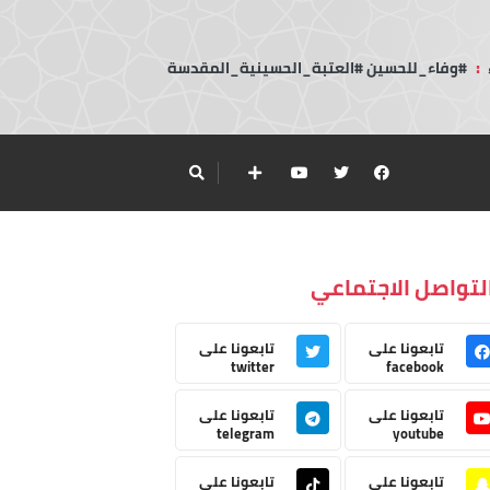
:
#وفاء_للحسين #العتبة_الحسينية_المقدسة
لتواصل الاجتماعي
تابعونا على
تابعونا على
twitter
facebook
تابعونا على
تابعونا على
telegram
youtube
تابعونا على
تابعونا على