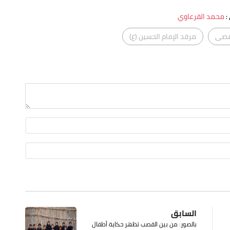
:
محمد القرعاوي
أقصى
مرقد الإمام الحسين (ع)
السابق
بالصور: من بين القصب تظهر حكاية أطفال