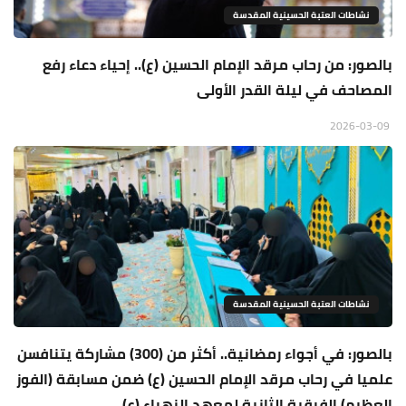
نشاطات العتبة الحسينية المقدسة
بالصور: من رحاب مرقد الإمام الحسين (ع).. إحياء دعاء رفع
المصاحف في ليلة القدر الأولى
2026-03-09
نشاطات العتبة الحسينية المقدسة
بالصور: في أجواء رمضانية.. أكثر من (300) مشاركة يتنافسن
علميا في رحاب مرقد الإمام الحسين (ع) ضمن مسابقة (الفوز
العظيم) الفرقية الثانية لمعهد الزهراء (ع)