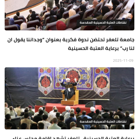
نشاطات العتبة الحسينية المقدسة
جامعة تلعفر تحتضن ندوة فكرية بعنوان “وجداننا يقول ان
لنا رب” برعاية العتبة الحسينية
2025-11-09
نشاطات العتبة الحسينية المقدسة
برعاية العتبة الحسينية.. تلعفر تشهد إقامة مجلس عزاء