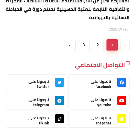
بمشاركة اكثر من (30) مستفيدة.. شعبة النشاطات الفكرية
والثقافية التابعة للعتبة الحسينية تختتم دورة في الخياطة
النسائية بالديوانية
2025-01-28
›
3
2
1
‹
التواصل الاجتماعي
تابعونا على
تابعونا على
twitter
facebook
تابعونا على
تابعونا على
telegram
youtube
تابعونا على
تابعونا على
tikTok
snapchat