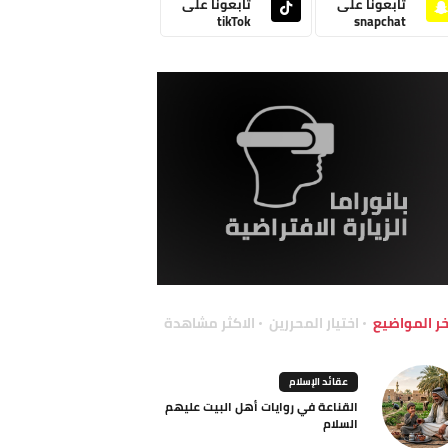
تابعونا على
تابعونا على
tikTok
snapchat
خر المواضيع
اختيار المحررين
الاكثر مشاهدة
عقائد الإسلام
القناعة في روايات أهل البيت عليهم
السلام