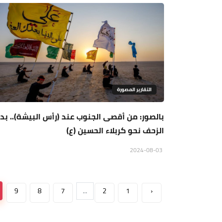
التقارير المصورة
بالصور: من أقصى الجنوب عند (رأس البيشة).. بد
الزحف نحو كربلاء الحسين (ع)
2024-08-03
9
8
7
...
2
1
‹