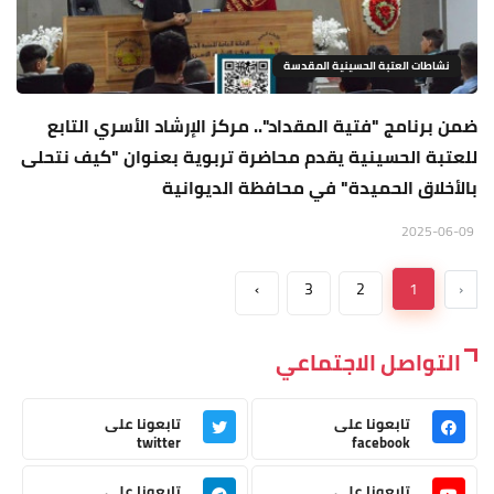
نشاطات العتبة الحسينية المقدسة
ضمن برنامج "فتية المقداد".. مركز الإرشاد الأسري التابع
للعتبة الحسينية يقدم محاضرة تربوية بعنوان "كيف نتحلى
بالأخلاق الحميدة" في محافظة الديوانية
2025-06-09
›
3
2
1
‹
التواصل الاجتماعي
تابعونا على
تابعونا على
twitter
facebook
تابعونا على
تابعونا على