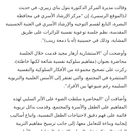
وقالت مديرة المركز الدكتورة بتول بناي زبيري، في حديث
لـ(الموقع الرسمي)، إن “مركز الإرشاد الأسري في محافظة
البصرة، التابع لقسم التوجيه والإرشاد الأسري في العتبة الحسينية
المقدسة، نظم جلسة توعوية نفسية للزائرات على طريق
المشاية، وذلك في حسينية (آه يا دمعة زينب)".
وأوضحت أن "الاستشارية أزهار مجيد قدمت خلال الجلسة
محاضرة بعنوان (مفاهيم سلوكية نفسية شائعة لكنها خاطئة)،
ركزت على تصحيح مجموعة من الأفكار السلوكية والنفسية
المنتشرة في المجتمع، والتي تفتقر إلى الأسس العلمية والتربوية
السليمة رغم شيوعها بين الأفراد”.
وأضافت أن “المحاضرة سلطت الضوء على الأثر السلبي لهذه
المفاهيم على الطفل والأسرة والمجتمع، وقدمت بدائل تربوية
قائمة على فهم دقيق لاحتياجات الطفل النفسية، واتباع أساليب
إيجابية وبناءة للتعامل معها، إلى جانب ترسيخ مفاهيم التربية