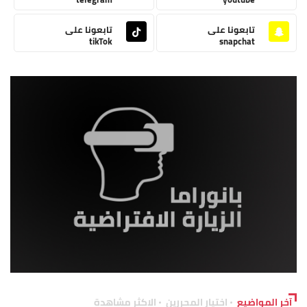
تابعونا على
تابعونا على
tikTok
snapchat
آخر المواضيع
اختيار المحررين
الاكثر مشاهدة