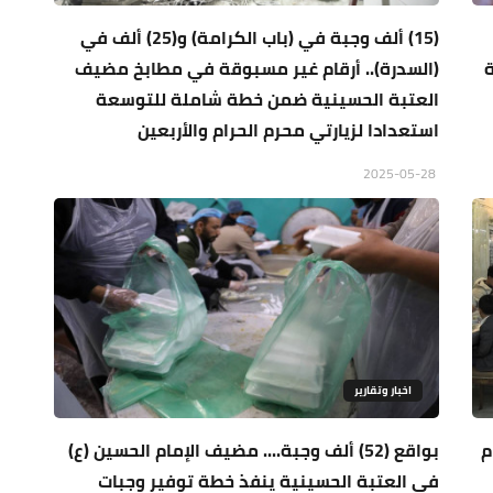
(15) ألف وجبة في (باب الكرامة) و(25) ألف في
ة
(السدرة).. أرقام غير مسبوقة في مطابخ مضيف
العتبة الحسينية ضمن خطة شاملة للتوسعة
استعدادا لزيارتي محرم الحرام والأربعين
2025-05-28
اخبار وتقارير
م
بواقع (52) ألف وجبة.... مضيف الإمام الحسين (ع)
في العتبة الحسينية ينفذ خطة توفير وجبات