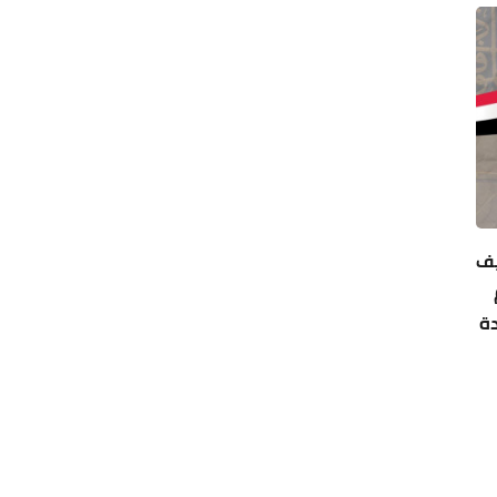
يف
دة