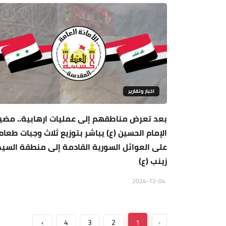
اخبار وتقارير
بعد تعرض مناطقهم إلى عمليات ارهابية.. مض
الإمام الحسين (ع) يباشر بتوزيع ثلاث وجبات طعام
على العوائل السورية القادمة إلى منطقة السي
زينب (ع)
2024-12-04
›
4
3
2
1
‹