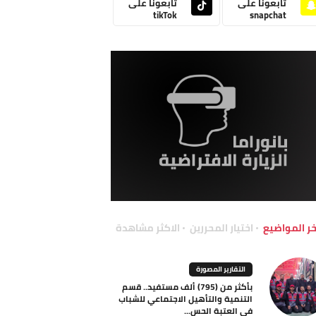
تابعونا على
تابعونا على
tikTok
snapchat
خر المواضيع
اختيار المحررين
الاكثر مشاهدة
التقارير المصورة
بأكثر من (795) ألف مستفيد.. قسم
التنمية والتأهيل الاجتماعي للشباب
في العتبة الحس...