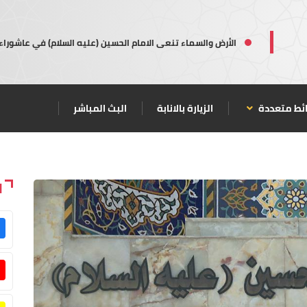
الأرض والسماء تنعى الامام الحسين (عليه السلام) في عاشوراء
ئط متعددة
الزيارة بالانابة
البث المباشر
ا