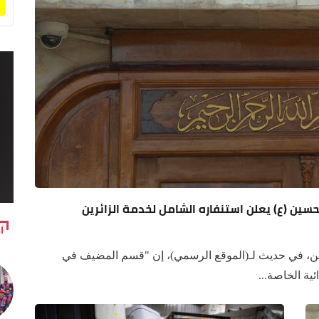
آ
، في حديث لـ(الموقع الرسمي)، إن "قسم المضيف في
ية الخاصة...