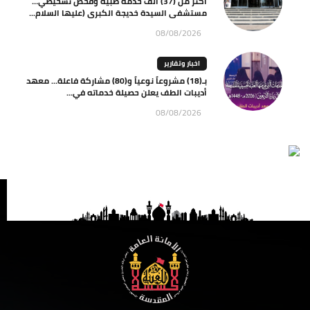
أكثر من (37) ألف خدمة طبية وفحص تشخيصي…
مستشفى السيدة خديجة الكبرى (عليها السلام...
08/08/2026
اخبار وتقارير
بـ(18) مشروعاً نوعياً و(80) مشاركة فاعلة… معهد
أديبات الطف يعلن حصيلة خدماته في...
08/08/2026