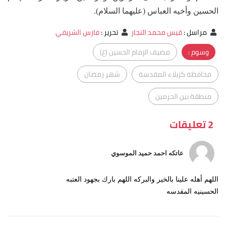
الحسين وأخيه العباس (عليهما السلام).
مراسل
:
قيس محمد النجار
تحرير
:
فارس الشريفي
وسوم :
مضيف الإمام الحسين (ع)
محافظة كربلاء المقدسة
شهر رمضان
منطقة بين الحرمين
2 تعليقات
عاتكه احمد حميد الموسوي
اللهم أهله علينا بالخير والبركه اللهم بارك بجهود العتبه
الحسينيه المقدسه