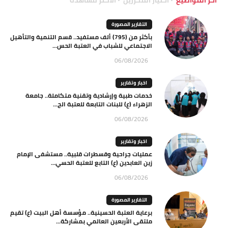
آخر المواضيع
اختيار المحررين
الاكثر مشاهدة
التقارير المصورة
بأكثر من (795) ألف مستفيد.. قسم التنمية والتأهيل
الاجتماعي للشباب في العتبة الحس...
06/08/2026
اخبار وتقارير
خدمات طبية وإرشادية وتقنية متكاملة.. جامعة
الزهراء (ع) للبنات التابعة للعتبة الح...
06/08/2026
اخبار وتقارير
عمليات جراحية وقسطرات قلبية.. مستشفى الإمام
زين العابدين (ع) التابع للعتبة الحسي...
06/08/2026
التقارير المصورة
برعاية العتبة الحسينية.. مؤسسة أهل البيت (ع) تقيم
ملتقى الأربعين العالمي بمشاركة...