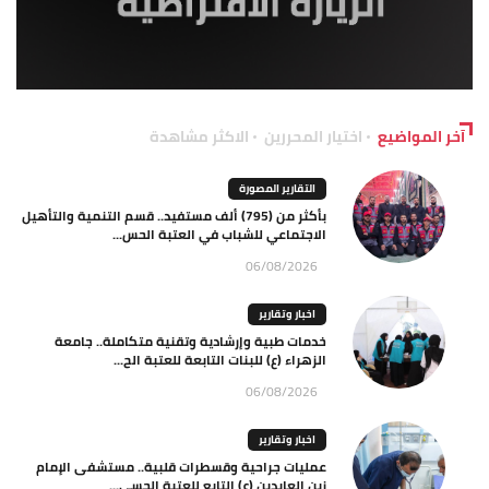
آخر المواضيع
اختيار المحررين
الاكثر مشاهدة
التقارير المصورة
بأكثر من (795) ألف مستفيد.. قسم التنمية والتأهيل
الاجتماعي للشباب في العتبة الحس...
06/08/2026
اخبار وتقارير
خدمات طبية وإرشادية وتقنية متكاملة.. جامعة
الزهراء (ع) للبنات التابعة للعتبة الح...
06/08/2026
اخبار وتقارير
عمليات جراحية وقسطرات قلبية.. مستشفى الإمام
زين العابدين (ع) التابع للعتبة الحسي...