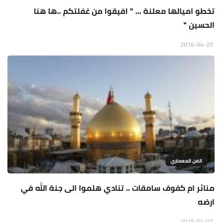
تخطو اميالها معلنة ... " افيقوا من غفلتكم ..ها هنا
الحسين "
2016-04-25
الفن المعماري
منائر ام كفوف سامقات .. تنادي هلموا الى جنة الله في
ارضه
2016-04-02