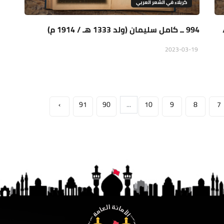
كربلاء في الشعر العربي
هـ /
994 ــ كامل سليمان (ولد 1333 هـ / 1914 م)
2023-03-19
›
91
90
...
10
9
8
7