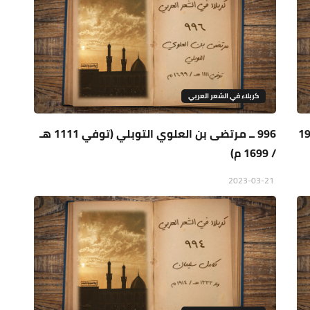
كربلاء في الشعر العربي
ي (ولد 1390 هـ / 1970
996 ــ مرتضى بن العلوي التوبلي (توفي 1111 هـ
/ 1699 م)
2023-03-21