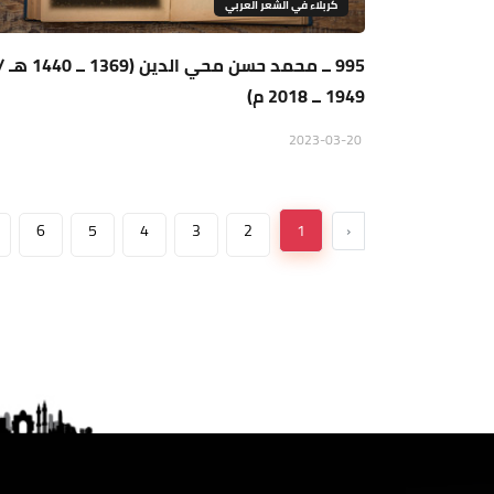
كربلاء في الشعر العربي
995 ــ محمد حسن محي الدين (1369 ــ 1440 
1949 ــ 2018 م)
2023-03-20
6
5
4
3
2
1
‹