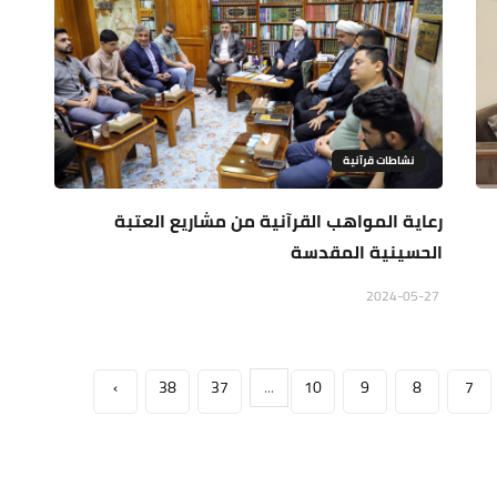
نشاطات قرآنية
رعاية المواهب القرآنية من مشاريع العتبة
الحسينية المقدسة
2024-05-27
›
38
37
...
10
9
8
7