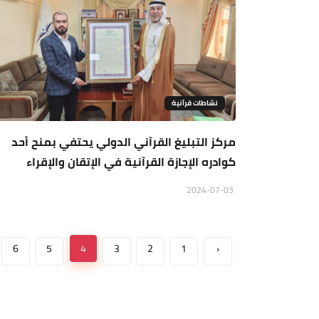
نشاطات قرآنية
مركز التبليغ القرآني الدولي يحتفي بمنح أحد
كوادره الإجازة القرآنية في الإتقان والإقراء
2024-07-03
6
5
4
3
2
1
‹