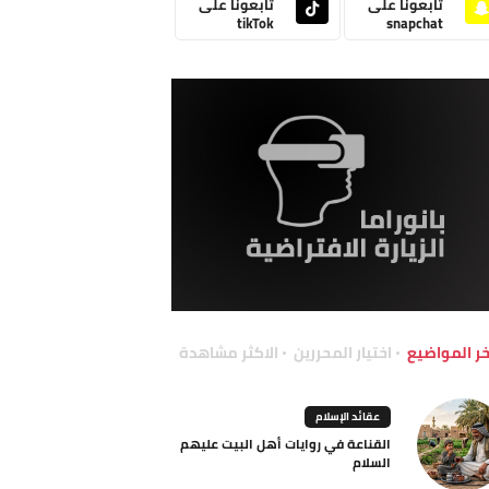
تابعونا على
تابعونا على
tikTok
snapchat
خر المواضيع
اختيار المحررين
الاكثر مشاهدة
عقائد الإسلام
القناعة في روايات أهل البيت عليهم
السلام