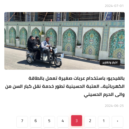
2024-07-01
اخبار وتقارير
بالفيديو: باستخدام عربات صغيرة تعمل بالطاقة
الكهربائية.. العتبة الحسينية تطور خدمة نقل كبار السن من
والى الحرم الحسيني
2024-06-25
7
6
5
4
3
2
1
‹