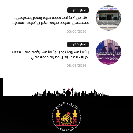
اخبار وتقارير
أكثر من (37) ألف خدمة طبية وفحص تشخيصي…
مستشفى السيدة خديجة الكبرى (عليها السلام...
08/08/2026
اخبار وتقارير
بـ(18) مشروعاً نوعياً و(80) مشاركة فاعلة… معهد
أديبات الطف يعلن حصيلة خدماته في...
08/08/2026