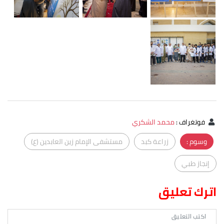
فوتغراف
:
محمد الشكري
وسوم :
زراعة كبد
مستشفى الإمام زين العابدين (ع)
إنجاز طبي
اترك تعليق