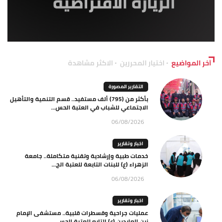
آخر المواضيع
اختيار المحررين
الاكثر مشاهدة
التقارير المصورة
بأكثر من (795) ألف مستفيد.. قسم التنمية والتأهيل
الاجتماعي للشباب في العتبة الحس...
06/08/2026
اخبار وتقارير
خدمات طبية وإرشادية وتقنية متكاملة.. جامعة
الزهراء (ع) للبنات التابعة للعتبة الح...
06/08/2026
اخبار وتقارير
عمليات جراحية وقسطرات قلبية.. مستشفى الإمام
زين العابدين (ع) التابع للعتبة الحسي...