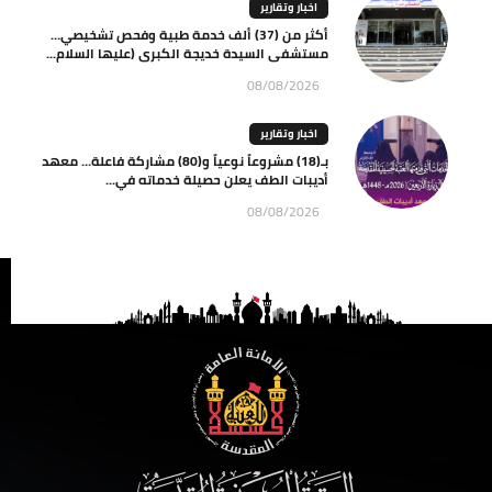
اخبار وتقارير
أكثر من (37) ألف خدمة طبية وفحص تشخيصي…
مستشفى السيدة خديجة الكبرى (عليها السلام...
08/08/2026
اخبار وتقارير
بـ(18) مشروعاً نوعياً و(80) مشاركة فاعلة… معهد
أديبات الطف يعلن حصيلة خدماته في...
08/08/2026