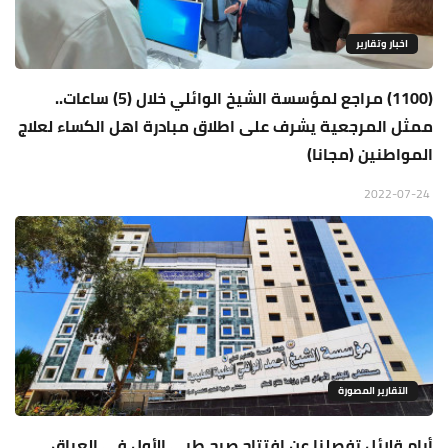
اخبار وتقارير
(1100) مراجع لمؤسسة الشيخ الوائلي خلال (5) ساعات..
ممثل المرجعية يشرف على اطلاق مبادرة اهل الكساء لعلاج
المواطنين (مجانا)
2022-07-24
التقارير المصورة
أيام قلائل تفصلنا عن افتتاح صرح طبي الأول في العراق..