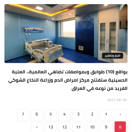
اخبار وتقارير
بواقع (10) طوابق وبمواصفات تضاهي العالمية.. العتبة
الحسينية ستفتتح مركز امراض الدم وزراعة النخاع الشوكي
الفريد من نوعه في العراق
2022-06-30
7
6
5
4
3
2
1
‹
›
13
12
11
10
9
8