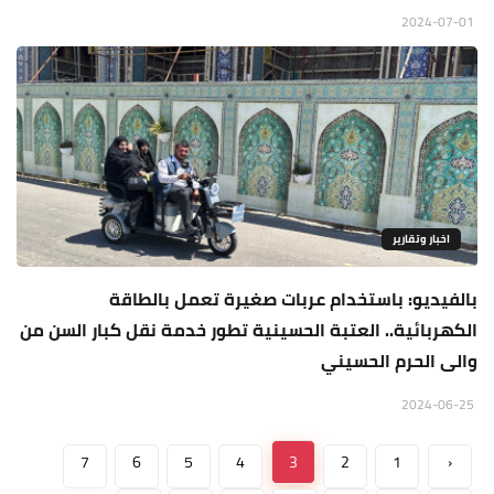
2024-07-01
اخبار وتقارير
بالفيديو: باستخدام عربات صغيرة تعمل بالطاقة
الكهربائية.. العتبة الحسينية تطور خدمة نقل كبار السن من
والى الحرم الحسيني
2024-06-25
7
6
5
4
3
2
1
‹