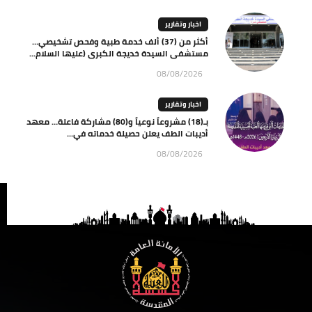
اخبار وتقارير
أكثر من (37) ألف خدمة طبية وفحص تشخيصي…
مستشفى السيدة خديجة الكبرى (عليها السلام...
08/08/2026
اخبار وتقارير
بـ(18) مشروعاً نوعياً و(80) مشاركة فاعلة… معهد
أديبات الطف يعلن حصيلة خدماته في...
08/08/2026