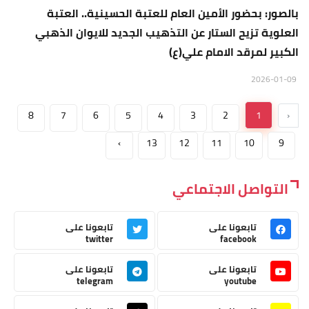
بالصور: بحضور الأمين العام للعتبة الحسينية.. العتبة
العلوية تزيح الستار عن التذهيب الجديد للايوان الذهبي
الكبير لمرقد الامام علي(ع)
2026-01-09
8
7
6
5
4
3
2
1
‹
›
13
12
11
10
9
التواصل الاجتماعي
تابعونا على
تابعونا على
twitter
facebook
تابعونا على
تابعونا على
telegram
youtube