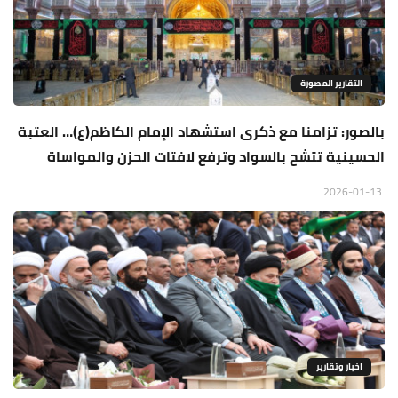
التقارير المصورة
بالصور: تزامنا مع ذكرى استشهاد الإمام الكاظم(ع)… العتبة
الحسينية تتشح بالسواد وترفع لافتات الحزن والمواساة
2026-01-13
اخبار وتقارير