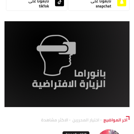
تابعونا على
تابعونا على
tikTok
snapchat
آخر المواضيع
اختيار المحررين
الاكثر مشاهدة