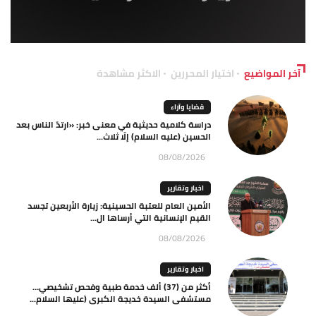
آخر المواضيع
اختيار المحررين
الاكثر مشاهدة
قضايا وآراء
دراسة كلامية حديثية في معنى خبر: «ارتدّ الناس بعد
الحسين (عليه السلام) إلّا ثلاث...
08/08/2026
اخبار وتقارير
الأمين العام للعتبة الحسينية: زيارة الأربعين تجسد
القيم الإنسانية التي أرساها ال...
08/08/2026
اخبار وتقارير
أكثر من (37) ألف خدمة طبية وفحص تشخيصي…
مستشفى السيدة خديجة الكبرى (عليها السلام...