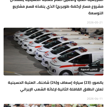
مشروع مسار (ركضة طويريج) الذي ينفذه قسم مشاريع
التوسعة
2026-05-21
التقارير المصورة
بالصور: (23) سيارة إسعاف و(24) شاحنة.. العتبة الحسينية
تعلن انطلاق القافلة الثانية لإغاثة الشعب الإيراني
2026-04-11