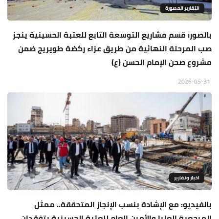
التقارير المصورة
بالصور: قسم مشاريع التوسعة التابع للعتبة الحسينية ينجز
صب المرحلة النهائية من طريق عزاء ركضة طويريج ضمن
مشروع صحن الإمام الحسن (ع)
2026-05-31
اخبار وتقارير
بالفيديو: مع الإشادة بنسب الإنجاز المتحققة.. ممثل
المرجعية العليا والأمين العام للعتبة الحسينية يتفقدان