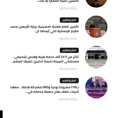
الحسين (عليه السلام) إلّا ثلاث...
08/08/2026
اخبار وتقارير
الأمين العام للعتبة الحسينية: زيارة الأربعين تجسد
القيم الإنسانية التي أرساها ال...
08/08/2026
اخبار وتقارير
أكثر من (37) ألف خدمة طبية وفحص تشخيصي…
مستشفى السيدة خديجة الكبرى (عليها السلام...
08/08/2026
اخبار وتقارير
بـ(18) مشروعاً نوعياً و(80) مشاركة فاعلة… معهد
أديبات الطف يعلن حصيلة خدماته في...
08/08/2026