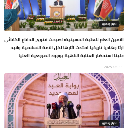
اخبار وتقارير
الامين العام للعتبة الحسينية: اصبحت فتوى الدفاع الكفائي
ارثا جهاديا تاريخيا امتدت اثارها لكل الامة الاسلامية ولابد
علينا استحضار العناية الالهية بوجود المرجعية العليا
2025-06-11
اخبار وتقارير