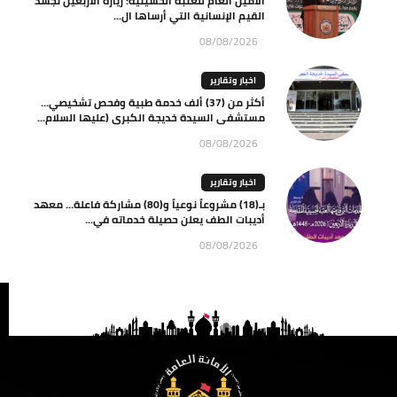
الأمين العام للعتبة الحسينية: زيارة الأربعين تجسد
القيم الإنسانية التي أرساها ال...
08/08/2026
اخبار وتقارير
أكثر من (37) ألف خدمة طبية وفحص تشخيصي…
مستشفى السيدة خديجة الكبرى (عليها السلام...
08/08/2026
اخبار وتقارير
بـ(18) مشروعاً نوعياً و(80) مشاركة فاعلة… معهد
أديبات الطف يعلن حصيلة خدماته في...
08/08/2026