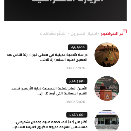
آخر المواضيع
اختيار المحررين
الاكثر مشاهدة
قضايا وآراء
دراسة كلامية حديثية في معنى خبر: «ارتدّ الناس بعد
الحسين (عليه السلام) إلّا ثلاث...
08/08/2026
اخبار وتقارير
الأمين العام للعتبة الحسينية: زيارة الأربعين تجسد
القيم الإنسانية التي أرساها ال...
08/08/2026
اخبار وتقارير
أكثر من (37) ألف خدمة طبية وفحص تشخيصي…
مستشفى السيدة خديجة الكبرى (عليها السلام...