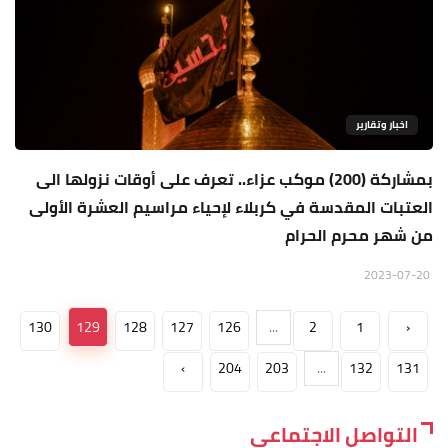
اخبار وتقارير
بمشاركة (200) موكب عزاء.. تعرف على أوقات نزولها الى
العتبات المقدسة في كربلاء لإحياء مراسيم العشرة الأولى
من شهر محرم الحرام
2023-07-20
130
129
128
127
126
...
2
1
‹
›
204
203
...
132
131
التواصل الاجتماعي