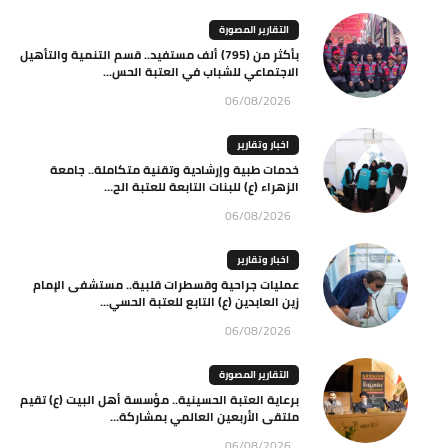
التقارير المصورة
بأكثر من (795) ألف مستفيد.. قسم التنمية والتأهيل
الاجتماعي للشباب في العتبة الحس...
06/08/2026
اخبار وتقارير
خدمات طبية وإرشادية وتقنية متكاملة.. جامعة
الزهراء (ع) للبنات التابعة للعتبة الح...
06/08/2026
اخبار وتقارير
عمليات جراحية وقسطرات قلبية.. مستشفى الإمام
زين العابدين (ع) التابع للعتبة الحسي...
06/08/2026
التقارير المصورة
برعاية العتبة الحسينية.. مؤسسة أهل البيت (ع) تقيم
ملتقى الأربعين العالمي بمشاركة...
06/08/2026