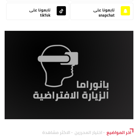
تابعونا على
تابعونا على
tikTok
snapchat
آخر المواضيع
اختيار المحررين
الاكثر مشاهدة