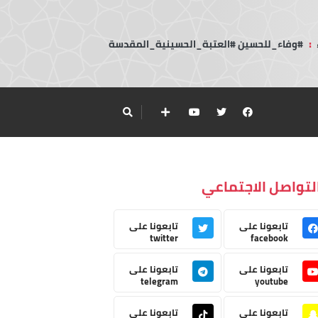
:
#وفاء_للحسين #العتبة_الحسينية_المقدسة
لتواصل الاجتماعي
تابعونا على
تابعونا على
twitter
facebook
تابعونا على
تابعونا على
telegram
youtube
تابعونا على
تابعونا على