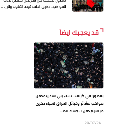
بالصور: منطقة بين الحرمين تحتضن مئات
المواكب.. ذكرى الطف توحد القلوب والرايات
قد يعجبك ايضاً
بالصور: في كربلاء.. نساء بني اسد يتقدمن
مواكب عشائر وقبائل العراق لاحياء ذكرى
مراسيم دفن الاجساد الط...
20/07/24