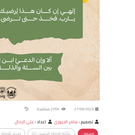
27/06/2025
2359 مشاهدة
تصميم
:
سامر الجبوري
اعداد
:
علي الرحال
وسوم :
عائلة الامام الحسين (ع)
ضريح الامام 