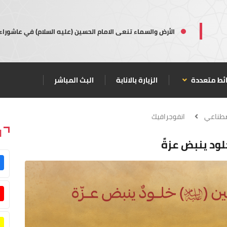
الأرض والسماء تنعى الامام الحسين (عليه السلام) في عاشوراء
ئط متعددة
الزيارة بالانابة
البث المباشر
صطناعي
انفوجرافيك
ا
لود ينبض عزةً