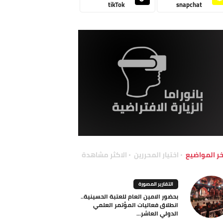
tikTok
snapchat
خر المواضيع
اختيار المحررين
الاكثر مشاهدة
التقارير المصورة
بحضور الامين العام للعتبة الحسينية..
انطلاق فعاليات المؤتمر العلمي
الدولي العاشر...