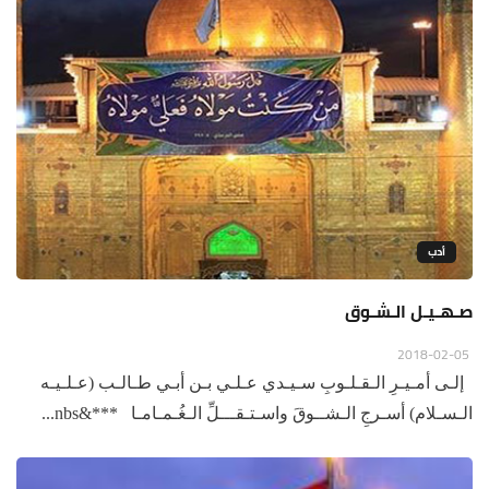
أدب
صـهـيـل الـشـوق
2018-02-05
إلـى أمـيـرِ الـقـلـوبِ سـيـدي عـلـي بـن أبـي طـالـب (عـلـيـه
الـسـلام) أسـرجِ الـشــوقَ واسـتـقـــلِّ الـغُـمـامـا ***&nbs...