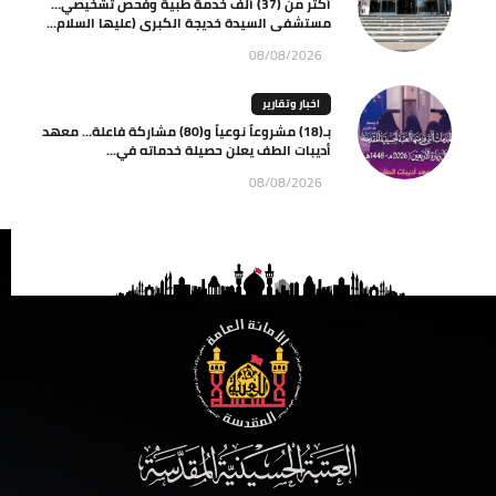
أكثر من (37) ألف خدمة طبية وفحص تشخيصي…
مستشفى السيدة خديجة الكبرى (عليها السلام...
08/08/2026
اخبار وتقارير
بـ(18) مشروعاً نوعياً و(80) مشاركة فاعلة… معهد
أديبات الطف يعلن حصيلة خدماته في...
08/08/2026