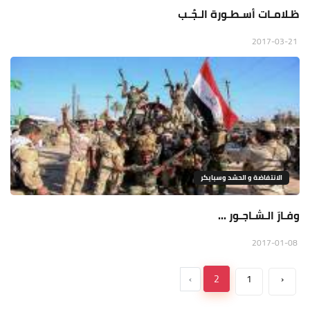
ظـلامـات أسـطـورة الـجُـب
2017-03-21
الانتفاضة و الحشد وسبايكر
وفـارَ الـشـاجـور ...
2017-01-08
›
2
1
‹