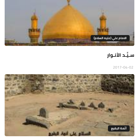
الامام علي (عليه السلام)
سـيِّـد الأنـوار
2017-04-02
أئمة البقيع