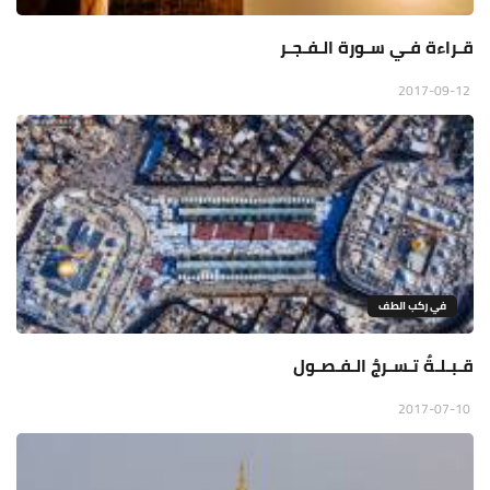
قـراءة فـي سـورة الـفـجـر
2017-09-12
في ركب الطف
قـبـلـةٌ تـسـرجُ الـفـصـول
2017-07-10