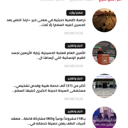
قضايا وآراء
دراسة كلامية حديثية في معنى خبر: «ارتدّ الناس بعد
الحسين (عليه السلام) إلّا ثلاث...
08/08/2026
اخبار وتقارير
الأمين العام للعتبة الحسينية: زيارة الأربعين تجسد
القيم الإنسانية التي أرساها ال...
08/08/2026
اخبار وتقارير
أكثر من (37) ألف خدمة طبية وفحص تشخيصي…
مستشفى السيدة خديجة الكبرى (عليها السلام...
08/08/2026
اخبار وتقارير
بـ(18) مشروعاً نوعياً و(80) مشاركة فاعلة… معهد
أديبات الطف يعلن حصيلة خدماته في...