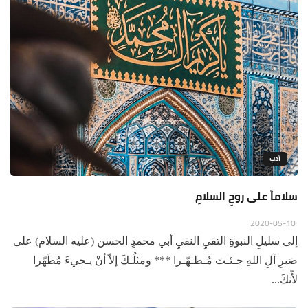
أدب
سلاماً على روحِ السلامِ
2020-05-10
إلى سليلِ النبوةِ التقيِ النقيِ أبي محمدٍ الحسن (عليه السلام) على
صَبرِ آلِ اللهِ جـئـتَ مُـطـهّـرا *** ومثلُـكَ إلاّ أنْ يـجيءَ مُطَهّرا
لأّنكَ...