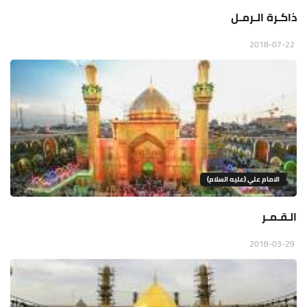
ذاكـرة الـرمـل
2018-07-22
الامام علي (عليه السلام)
الـقـمـر
2018-03-29