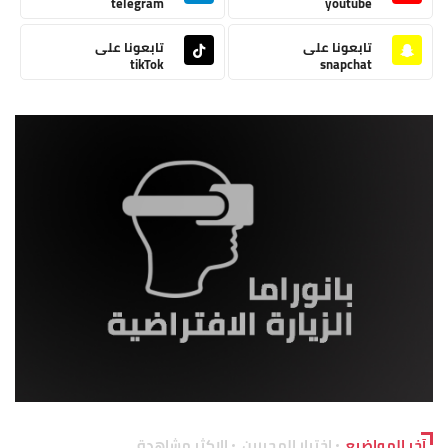
telegram
youtube
تابعونا على
تابعونا على
tikTok
snapchat
آخر المواضيع
اختيار المحررين
الاكثر مشاهدة