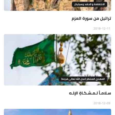
الانتفاضة و الحشد وسبايكر
تراتيل من سورة العزم
2018-12-11
المهدي المنتظر (عجل الله تعالى فرجه)
سـلامـاً لـمـشـكـاةِ الإلـه
2018-12-09