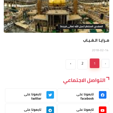
المهدي المنتظر (عجل الله تعالى فرجه)
مـرايـا الـغـيـاب
2018-02-14
›
2
1
‹
التواصل الاجتماعي
تابعونا على
تابعونا على
twitter
facebook
تابعونا على
تابعونا على