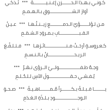
كـونـي بـهـذا الـحـــــــزنِ إغـنـيــــــــــةً *** تُـذكـي
أوارَ الـشــــــــــــــــــوقِ بـالـهـمـمِ
مـن لـؤلـــــــؤيِّ الـدمــــــــــعِ زيــنـتُـهـا *** عـيـنُ
الـقـبــــــــــــــــابِ بـمـروَدِ الـشـمَـمِ
كـعـروسـةٍ أرخـتْ مـنـــــــــــــــــائـرَهـا *** فـتـلـفَّـعَ
الـريـحـــــــــــــــــــــانُ بـالـنـسـمِ
وجـهٌ طـفـــــــــــــــــولــيُ الــرؤى نـهَـرٌ ***
يُـفـشـي حـقـــــــــــــــــولَ الآسِ لـلـحُـلـمِ
يـــــــــا قـبـلـةً بـكــــــــراً مُـمــــــــاهـيـةً *** صـحـوَ
الـوجــــــــــــــــــودِ بـلـذّةِ الـعَـدَمِ