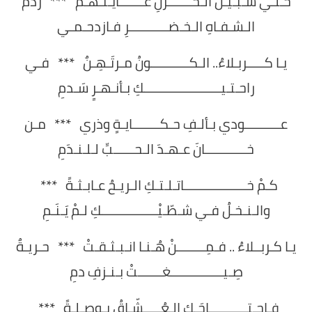
خـلّـي سـبـيـلَ الـحـــــــزنِ غـــــــايـتـهـم *** ردمَ
الـشـفـاهِ الـخـضـــــــــــرِ فـازدحـمـي
يـا كـــــربـلاءُ.. الـكـــــــــــونُ مـرتَـهِـنٌ *** فـي
راحـتـيــــــــــــــــــــــكِ بـأنـهـرٍ سَـدمِ
عــــــــــودي بـألـفِ حـكــــــــايـةٍ وذري *** مـن
خــــــــــــانَ عـهـدَ الـحــــــبِّ لـلـنـدَمِ
كـمْ خــــــــــــــــــاتـلـتـكِ الـريـحُ عـابـثـةً ***
والـنـخـلُ فـي شـطّـيْــــــــــــــــكِ لـمْ يَـنَـمِ
يـا كـربــلاءُ .. فـمِــــــــنْ هُـنـا انـبـثـقـتْ *** حـريـةٌ
صِـيـــــــــــــــغـــــــتْ بـنـزفِ دمِ
فـاحـتـــــــــــاجَـكِ الـعُـــــشّـاقُ بـوصـلـةً ***