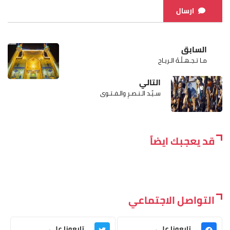
ارسال
السابق
مـا تـجـهـلُـهُ الـريـاح
التالي
سـيِّـد الـنـصـرِ والـفـتـوى
قد يعجبك ايضاً
التواصل الاجتماعي
تابعونا على
تابعونا على