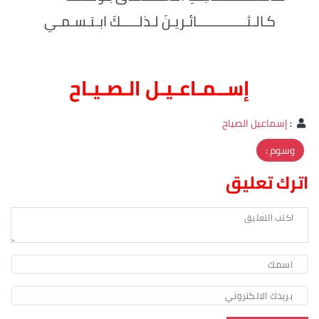
كـالـثــــــــــــــائـريـنَ لـذلـــــكَ ابـتـسـمـي
إســمـاعـيـل الـصـيـاح
:
إسماعيل الصياح
وسوم :
اترك تعليق