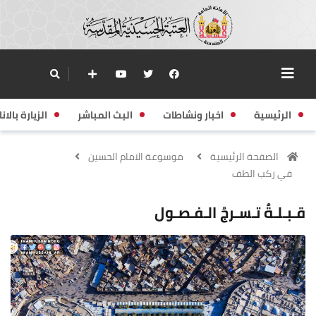
الرئيسية
اخبار ونشاطات
البث المباشر
الزيارة بالانا
الصفحة الرئيسية
موسوعة الامام الحسين
في ركب الطف
قـبـلـةٌ تـسـرجُ الـفـصـول