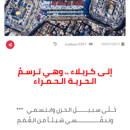
10/07/2017
6567 مشاهدة
إلـى كـربـلاء .. وهـي تـرسـمُ
الـحـريـة الـحـمـراء
خَــلّـي سـبـيــــــــلَ الـحـزنِ وابـتـسـمـي ***
وتـنـفَّــــــــــــــــسـي شـيـئــاً مـن الـغُـمَـمِ