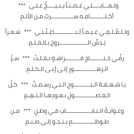
وتـمـــايـــــلـي غـصـنـاً يـنـيـــــخُ عـلـى ***
أكـتــــــــــافِـه ســـــــــــــــربٌ مـن الألـمِ
وتـلـمْـلـمِـي غـيـمـاً يُـبــــــــــــــاغِـتُـنـي *** شـعـراً
يَـدسُّ الـــــــــــــــــــروحَ بـالـقـلـمِ
رفِّـي جَـنـــــــــاحَ فــــــــــراشـةٍ نـقـلـتْ *** سـرَّ
الـزهـــــــــــــــورِ إلـى رُبـى الـكـلـمِ
يـا شـهـقـةَ الـبـــــــــــوحِ الـتـي رسـمـتْ *** كـلَّ
الـفـصــــــــــــــولِ بـعـودِهـا الـنَـهِـمِ
وغـوايـةُ الـنـايـــــــــــــــــاتِ فـي وطـنٍ *** مـن
طـوطـــــــــــــــمِ يـنـجـو إلـى صـنـمِ