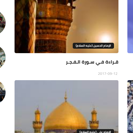
الإمام الحسين (عليه السلام)
قـراءة فـي سـورة الـفـجـر
2017-09-12
الامام علي (عليه السلام)