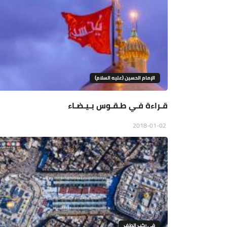
الإمام الحسين (عليه السلام)
قـراءة فـي طـقـوس بـيـضـاء
2018-01-02
في ركب الطف