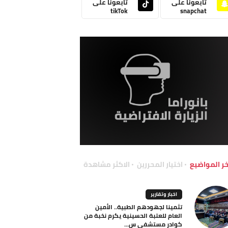
تابعونا على
تابعونا على
tikTok
snapchat
خر المواضيع
اختيار المحررين
الاكثر مشاهدة
اخبار وتقارير
تثمينا لجهودهم الطبية.. الأمين
العام للعتبة الحسينية يكرم نخبة من
كوادر مستشفى س...