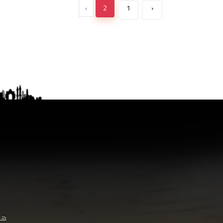
›
2
1
‹
هنا