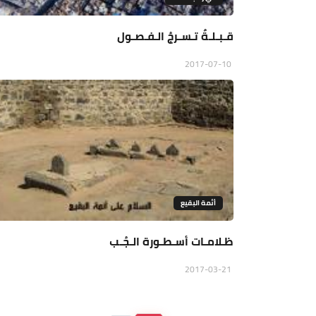
قـبـلـةٌ تـسـرجُ الـفـصـول
2017-07-10
أئمة البقيع
ظـلامـات أسـطـورة الـجُـب
2017-03-21