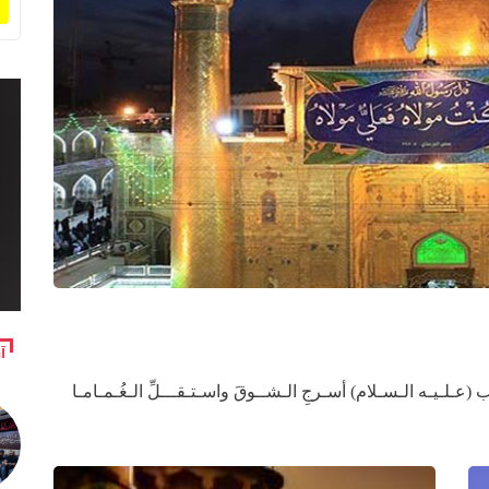
آ
عـلـيـه الـسـلام) أسـرجِ الـشــوقَ واسـتـقـــلِّ الـغُـمـامـا