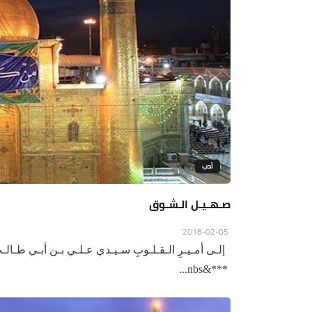
أدب
صـهـيـل الـشـوق
2018-02-05
إلـى أمـيـرِ الـقـلـوبِ سـيـدي عـلـي بـن أبـي طـالـب (
***&nbs...