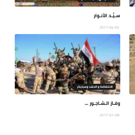
سـيِّـد الأنـوار
2017-04-02
الانتفاضة و الحشد وسبايكر
وفـارَ الـشـاجـور ...
2017-01-08