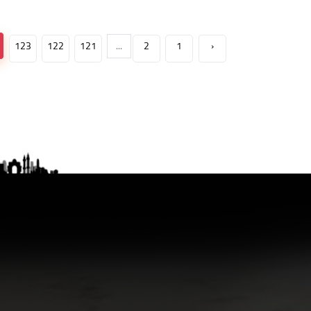
123
122
121
...
2
1
‹