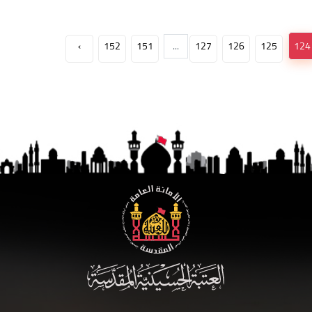
›
152
151
...
127
126
125
124