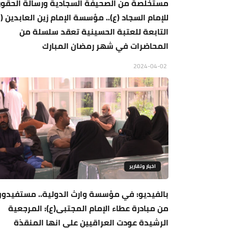
مستخلصة من الصحيفة السجادية ورسالة الحقو
للإمام السجاد (ع).. مؤسسة الإمام زين العابدين (ع
التابعة للعتبة الحسينية تعقد سلسلة من
المحاضرات في شهر رمضان المبارك
2024-04-02
اخبار وتقارير
بالفيديو: في مؤسسة وارث الدولية.. مستفيدون
من مبادرة عطاء الإمام المجتبى(ع): المرجعية
الرشيدة عودت العراقيين على انها المنقذة