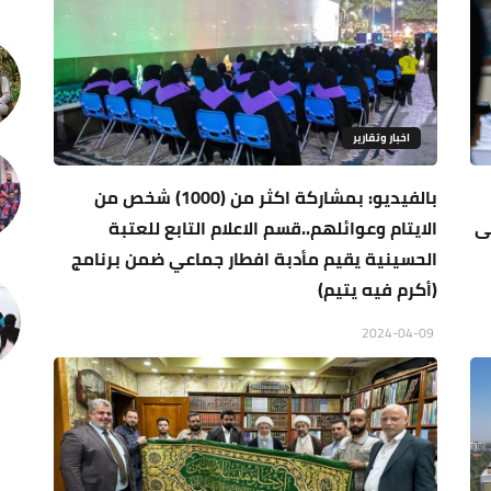
اخبار وتقارير
بالفيديو: بمشاركة اكثر من (1000) شخص من
ى
الايتام وعوائلهم..قسم الاعلام التابع للعتبة
الحسينية يقيم مأدبة افطار جماعي ضمن برنامج
(أكرم فيه يتيم)
2024-04-09