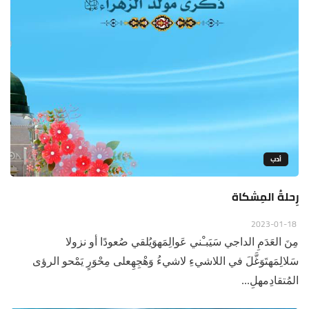
أدب
رِحلةُ المِشكاة
2023-01-18
مِنَ العَدَمِ الداجي سَيَبـْني عَوالِمَهوَيُلقي صُعودًا أو نزولا
سَلالِمَهتَوَغَّلَ في اللاشيءِ لاشيءُ وَهْجِهِعلى مِحْوَرٍ يَمْحو الرؤى
المُتقادِمهلِ...