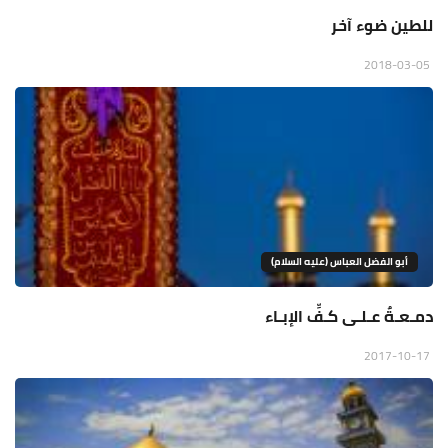
للطين ضوء آخر
2018-03-05
أبو الفضل العباس (عليه السلام)
دمـعـةٌ عـلـى كـفِّ الإبـاء
2017-10-17