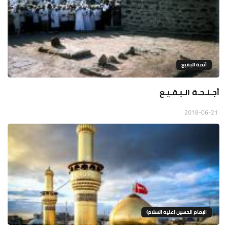
أئمة البقيع
أجـنـحـة الـبـقـيـع
2018-06-21
الإمام الحسين (عليه السلام)