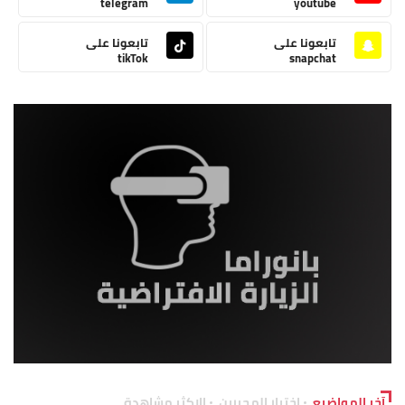
telegram
youtube
تابعونا على
تابعونا على
tikTok
snapchat
آخر المواضيع
اختيار المحررين
الاكثر مشاهدة