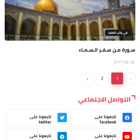
في ركب الطف
سـورة مـن سـفـر الـسـمـاء
2017-08-30
›
2
1
‹
التواصل الاجتماعي
تابعونا على
تابعونا على
twitter
facebook
تابعونا على
تابعونا على