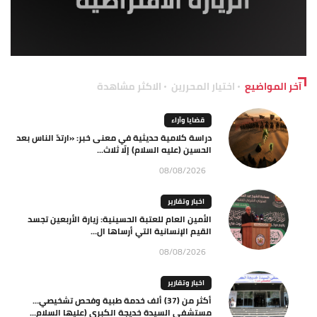
آخر المواضيع
اختيار المحررين
الاكثر مشاهدة
قضايا وآراء
دراسة كلامية حديثية في معنى خبر: «ارتدّ الناس بعد
الحسين (عليه السلام) إلّا ثلاث...
08/08/2026
اخبار وتقارير
الأمين العام للعتبة الحسينية: زيارة الأربعين تجسد
القيم الإنسانية التي أرساها ال...
08/08/2026
اخبار وتقارير
أكثر من (37) ألف خدمة طبية وفحص تشخيصي…
مستشفى السيدة خديجة الكبرى (عليها السلام...