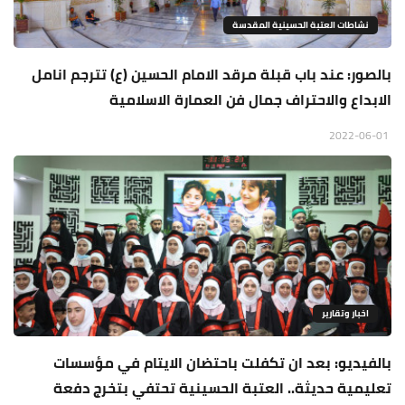
نشاطات العتبة الحسينية المقدسة
بالصور: عند باب قبلة مرقد الامام الحسين (ع) تترجم انامل
الابداع والاحتراف جمال فن العمارة الاسلامية
2022-06-01
اخبار وتقارير
بالفيديو: بعد ان تكفلت باحتضان الايتام في مؤسسات
تعليمية حديثة.. العتبة الحسينية تحتفي بتخرج دفعة