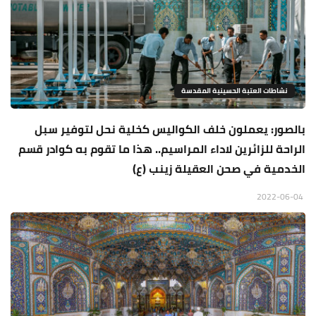
نشاطات العتبة الحسينية المقدسة
بالصور: يعملون خلف الكواليس كخلية نحل لتوفير سبل
الراحة للزائرين لاداء المراسيم.. هذا ما تقوم به كوادر قسم
الخدمية في صحن العقيلة زينب (ع)
2022-06-04