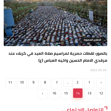
التقارير المصورة
بالصور: لقطات حصرية لمراسيم صلاة العيد في كربلاء عند
مرقدي الامام الحسين واخيه العباس (ع)
2022-05-03
11
10
9
8
7
...
2
1
‹
›
16
15
14
13
12
التواصل الاجتماعي