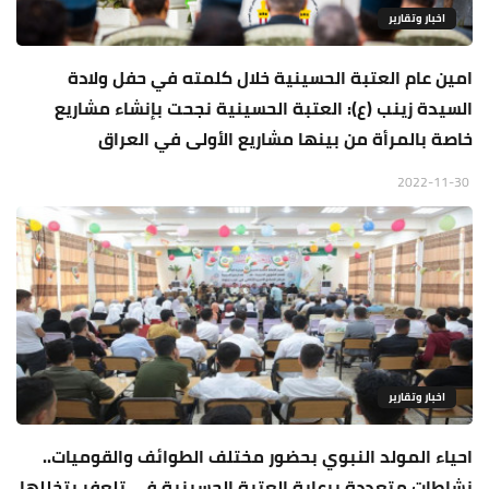
اخبار وتقارير
امين عام العتبة الحسينية خلال كلمته في حفل ولادة
السيدة زينب (ع): العتبة الحسينية نجحت بإنشاء مشاريع
خاصة بالمرأة من بينها مشاريع الأولى في العراق
2022-11-30
اخبار وتقارير
احياء المولد النبوي بحضور مختلف الطوائف والقوميات..
نشاطات متعددة برعاية العتبة الحسينية في تلعفر يتخللها