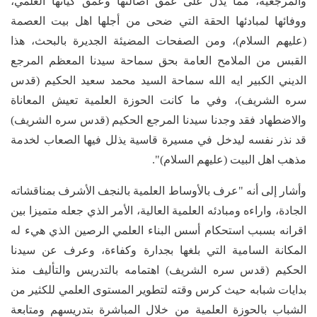
والمرجعية، مما يدل على عمق اصالتها وعمق كيانها العلمي،
ووفائها لمبادئها الحقة التي ضحى من أجلها اهل بيت العصمة
(عليهم السلام)، ومن الصفحات المضيئة الجديرة بالبحث، هذا
القبس من الملامح العامة بحق سماحة سيدنا المعظم المرجع
الديني الكبير ايه الله سماحة السيد محمد سعيد الحكيم (قدس
سره الشريف)، وفي ما كانت الحوزة العلمية تعيش المعاناة
والاضطهاد فقد وجدنا سيدنا المرجع الحكيم (قدس سره الشريف)
قد نذر نفسه ليدخل في مسيرة قاسية يذلل فيها الصعاب لخدمة
مذهب اهل البيت (عليهم السلام)".
وأشار إلى أنه "عرف بالأوساط العلمية بالنجف الأشرف بمناقشاته
الجادة، واراءه ومبادئه العلمية العالية، الأمر الذي جعله متميزا بين
اقرانه بسبب استحكام أسس البناء العلمي الرصين الذي هيء له
المكانة السامية التي بلغها بجدارة وكفاءة، وعرف عن سيدنا
الحكيم (قدس سره الشريف) اهتمامه بالتدريس والتأليف منذ
بدايات شبابه حيث كرس وقته لتطوير المستوى العلمي للكثير من
الشباب بالحوزة العلمية من خلال المباشرة بتدريسهم ومتابعة