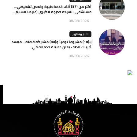
أكثر من (37) ألف خدمة طبية وفحص تشخيصي…
مستشفى السيدة خديجة الكبرى (عليها السلام...
08/08/2026
اخبار وتقارير
بـ(18) مشروعاً نوعياً و(80) مشاركة فاعلة… معهد
أديبات الطف يعلن حصيلة خدماته في...
08/08/2026