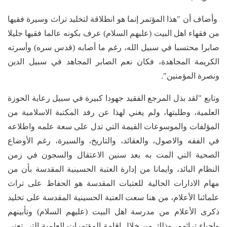
وأضاف أن "هذا المؤتمر إنما هو انطلاقة لتخليد تراث وسيرة فقيها
من فقهاء اهل البيت (عليهم السلام) عرف بكونه عالما فقيها جليلا
صابرا محتسبا في سبيل الله، رغم ما أصابه (قدس سره) وأسرته
الكريمة المجاهدة، فكان نعم الصابر المجاهد في سبيل الدين
ونصرة المؤمنين".
وتابع "لقد بذل المرجع الفقيد جهودا كبيرة في سبيل رعاية الحوزة
العلمية، وطلبتها، ولم يغني لهذا عن رفد المكتبة الاسلامية من
المؤلفات والموسوعات القيمة التي تدل على سعة علمه واطلاعه
في الفقه والاصول، والعقائد، والتاريخ، والسيرة، رغم الأوضاع
الصحية التي المت به بعد سنين الاعتقال والسجون في زمن
النظام البائد، وايمانا من إدارة العتبة الحسينية المقدسة بأن من
مهام الادارات الحالية للعتبات المقدسة هو الحفاظ على تراث
علمائنا الأعلام، من هنا سعت العتبة الحسينية المقدسة على تخليد
ذكرى الأعلام من مدرسة اهل البيت (عليهم السلام) وتأبينهم
واحياء تراثهم، وذلك من خلال اقامة المؤتمرات العلمية التي تعنى