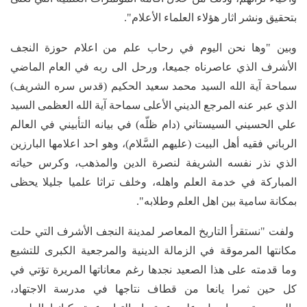
بتحقيق ونشر اثار هؤلاء العلماء الأعلام".
وبين "وها نحن اليوم في رحاب علم من اعلام حوزة النجف
الأشرف الذي عاصرناه جميعا، ورحل الى ربه في العام الماضي
سماحة آية الله السيد محمد سعيد الحكيم (قدس سره الشريف)
الذي عبر عنه المرجع الديني الأعلى سماحة آية الله العظمى السيد
علي الحسيني السيستاني (دام ظلّه) في بيانه التأبيني في العالم
الرباني فقيه أهل البيت (عليهم السَّلام)، وهو احد اعلامها البارزين
الذي نذر نفسه الشريفة لنصرة الدين والمذهب، وكرس حياته
المباركة في خدمة العلم واهله، وخلف تراثا علميا جليلا يحظى
بمكانة سامية بين اهل العلم وطلابه".
ولفت "نستقرأ التاريخ المعاصر لمدينة النجف الأشرف التي حلت
مكانتها المرموقة في الزمالة الدينية والمرجعية الكبرى للتشيع
وما قدمته على هذا الصعيد نجدها رغم معاناتها المريرة تؤتي في
كل حين ثمرا يانعا من قطاف نتاجها في مدرسة الاجتهاد،