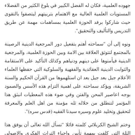
جهوده العلمية، فكان له الفضل الكبير في بلوغ الكثير من الفضلاء
المستويات العلمية العالية مع الاهتمام بتربيتهم ليتصفوا بالتقوى
حيث شاركوا برفد الحوزة العلمية بمساهمات مهمة عن طريق
التدريس والتأليف والتحقيق".
ونوه إلى أن "سماحته أهتم بتفعيل دور المرجعية الدينية الرصينة
بالمجتمع لتتوثق العلاقة بين الامة وبين الحوزة العلمية، والمرجعية
الدينية فيأمنوها على دينهم ودنياهم وكذلك التأكيد على الاستقامة
والثوابت الدينية العقائدية والفقهية والسلوكية التي حفظها العلماء
الأعلام جيل بعد جيل بعد ان استلهموها من القرآن الحكيم والسنة
الشريفة، ويؤكد سماحته على اهمية التزام هذه الأسس والصمود
بوجه اعاصير المحن والفتن وفي ضوء هذه المعطيات انبثق هذا
المؤتمر لتنطلق من خلاله ثله مؤمنة من اهل العلم والمعرفة
لتحقيق وتخليد علوم وسيره سيدنا الفقيه (قدس سره)".
وختم الشيخ الكربلائي كلمته قائلا "نسأل الله تعالى أن يوفق هذا
الثلة التي كلفت بمهمة تأبين واحياء التراث الفكري والاصولي