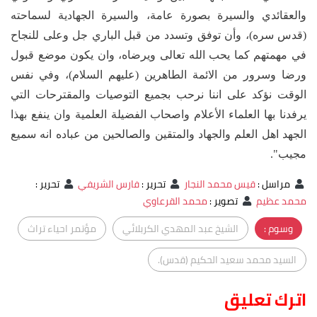
والعقائدي والسيرة بصورة عامة، والسيرة الجهادية لسماحته
(قدس سره)، وأن توفق وتسدد من قبل الباري جل وعلى للنجاح
في مهمتهم كما يحب الله تعالى ويرضاه، وان يكون موضع قبول
ورضا وسرور من الائمة الطاهرين (عليهم السلام)، وفي نفس
الوقت نؤكد على اننا نرحب بجميع التوصيات والمقترحات التي
يرفدنا بها العلماء الأعلام واصحاب الفضيلة العلمية وان ينفع بهذا
الجهد اهل العلم والجهاد والمتقين والصالحين من عباده انه سميع
مجيب".
مراسل
:
قيس محمد النجار
تحرير
:
فارس الشريفي
تحرير
:
محمد عظيم
تصوير
:
محمد القرعاوي
وسوم :
الشيخ عبد المهدي الكربلائي
مؤتمر احياء تراث
السيد محمد سعيد الحكيم (قدس).
اترك تعليق