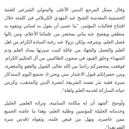
وقال ممثل المرجع الديني الأعلى والمتولي الشرعي للعتبة
الحسينية المقدسة الشيخ عبد المهدي الكربلائي في كلمته خلال
افتتاح فعاليات المؤتمر، "ما عسى أن يقول به لساني ويتفوه به
منطقي ويفصح عنه بياني بمحضر من علمائنا الأعلام، ومن نالوا
فضل العلم، وشرفه، ولكن نزولا عند رغبة السادة الكرام من اهل
العلم والفضل والجهاد من عائلة كتبت سيرتها بمداد العلم ودم
الشهداء وحلق القيود في سجون الظالمين من آل الحكيم الكرام،
فوقفت بمحضركم راجيا من الله تعالى القبول والعفو والمغفرة،
ومن حضراتكم قبول الاعتذار مني ونحن اذ نجتمع اليوم لاستذكار
سيرة فقيه نذر نفسه الشريفة لنصرة الدين والمذهب، وكرس
حياته المباركة لخدمة العلم واهلة".
وأوضح "أشهد أن له مكانته السامية، وتراثه العلمي الجليل
وخدماته الجليلة للمؤمنين وطلبة العلم، وهذا ما عاشه الجميع
ممن عاصره، ونهل من فيض علمه، وتقواه (قدس سره
الشريف)".