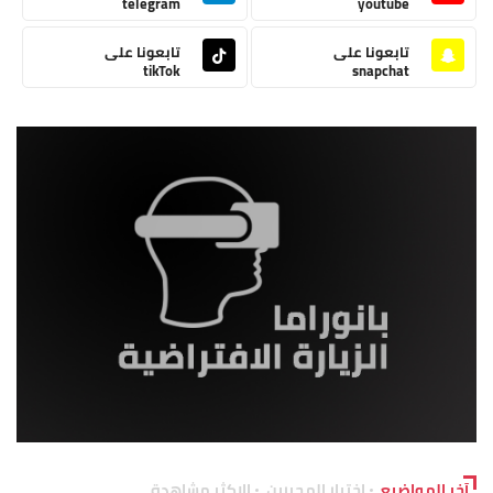
telegram
youtube
تابعونا على
تابعونا على
tikTok
snapchat
آخر المواضيع
اختيار المحررين
الاكثر مشاهدة