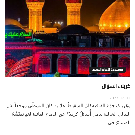
موسوعة الامام الحسين
كربلاء السؤال
2023-07-30
وهَزَزتُ جذعَ القافيةكانَ السقوطُ علانية كانَ التشظّي موجعاً بفَمِ
الليالي الخالية بدمي أُسائلُ كربلاءَ عن الدماءِ القانية لغدٍ تفتّشُهُ
الضمائرُ في ا...