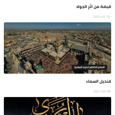
قبضة من اثَرِ الجواد
2021-07-10
الامام الكاظم (عليه السلام)
قنديل السماء
2021-03-08