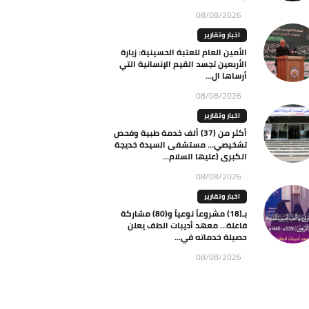
08/08/2026
اخبار وتقارير
الأمين العام للعتبة الحسينية: زيارة
الأربعين تجسد القيم الإنسانية التي
أرساها ال...
08/08/2026
اخبار وتقارير
أكثر من (37) ألف خدمة طبية وفحص
تشخيصي… مستشفى السيدة خديجة
الكبرى (عليها السلام...
08/08/2026
اخبار وتقارير
بـ(18) مشروعاً نوعياً و(80) مشاركة
فاعلة… معهد أديبات الطف يعلن
حصيلة خدماته في...
08/08/2026