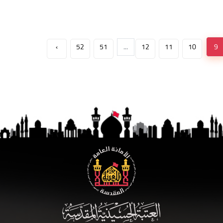
›
52
51
...
12
11
10
9