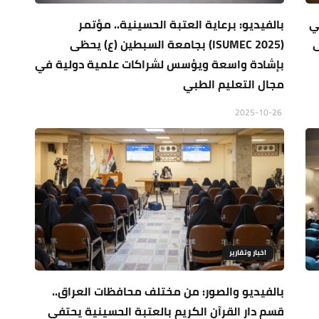
ي
بالفيديو: برعاية العتبة الحسينية.. مؤتمر
ى
(ISUMEC 2025) بجامعة السبطين (ع) يحظى
بإشادة واسعة ويؤسس لشراكات علمية دولية في
مجال التعليم الطبي
2025-10-26
اخبار وتقارير
بالفيديو والصور: من مختلف محافظات العراق..
قسم دار القرآن الكريم بالعتبة الحسينية يحتفي