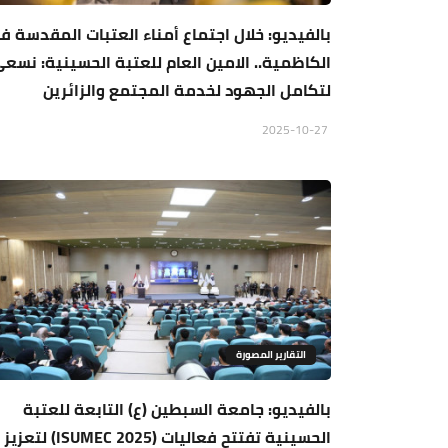
بالفيديو: خلال اجتماع أمناء العتبات المقدسة ف
الكاظمية.. الامين العام للعتبة الحسينية: نسع
لتكامل الجهود لخدمة المجتمع والزائرين
2025-10-27
التقارير المصورة
بالفيديو: جامعة السبطين (ع) التابعة للعتبة
الحسينية تفتتح فعاليات (ISUMEC 2025) لتعزيز