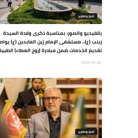
اخبار وتقارير
بالفيديو والصور: بمناسبة ذكرى ولادة السيدة
زينب (ع).. مستشفى الإمام زين العابدين (ع) يوا
تقديم الخدمات ضمن مبادرة (روح العطاء) الطبية
2025-10-30
اخبار وتقارير