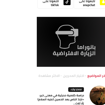
تابعونا على
تابعونا على
tikTok
snapchat
خر المواضيع
اختيار المحررين
الاكثر مشاهدة
قضايا وآراء
دراسة كلامية حديثية في معنى خبر:
«ارتدّ الناس بعد الحسين (عليه السلام)
إلّا ثلاث...