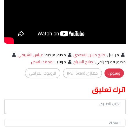
مراسل
:
فلاح حسن السعدي
مصور فيديو
:
عباس الشريفي
مصور فوتوغرافي
:
صلاح السباح
مونتير
:
محمد ناهض
وسوم :
جهازي (PET Scan)
الروبوت الجراحي
اترك تعليق