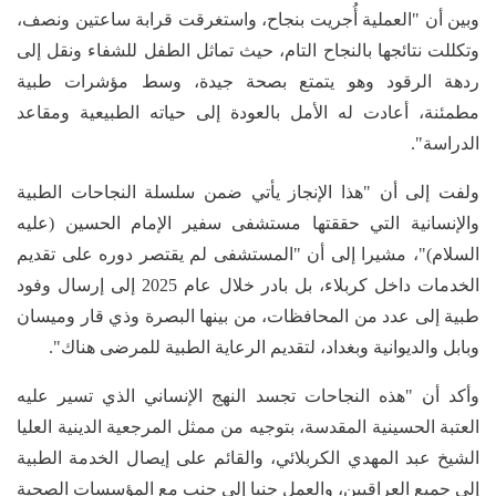
وبين أن "العملية أُجريت بنجاح، واستغرقت قرابة ساعتين ونصف،
وتكللت نتائجها بالنجاح التام، حيث تماثل الطفل للشفاء ونقل إلى
ردهة الرقود وهو يتمتع بصحة جيدة، وسط مؤشرات طبية
مطمئنة، أعادت له الأمل بالعودة إلى حياته الطبيعية ومقاعد
الدراسة".
ولفت إلى أن "هذا الإنجاز يأتي ضمن سلسلة النجاحات الطبية
والإنسانية التي حققتها مستشفى سفير الإمام الحسين (عليه
السلام)"، مشيرا إلى أن "المستشفى لم يقتصر دوره على تقديم
الخدمات داخل كربلاء، بل بادر خلال عام 2025 إلى إرسال وفود
طبية إلى عدد من المحافظات، من بينها البصرة وذي قار وميسان
وبابل والديوانية وبغداد، لتقديم الرعاية الطبية للمرضى هناك".
وأكد أن "هذه النجاحات تجسد النهج الإنساني الذي تسير عليه
العتبة الحسينية المقدسة، بتوجيه من ممثل المرجعية الدينية العليا
الشيخ عبد المهدي الكربلائي، والقائم على إيصال الخدمة الطبية
إلى جميع العراقيين، والعمل جنبا إلى جنب مع المؤسسات الصحية