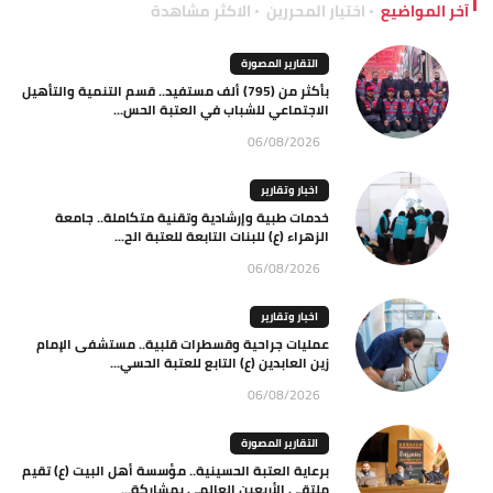
آخر المواضيع
اختيار المحررين
الاكثر مشاهدة
التقارير المصورة
بأكثر من (795) ألف مستفيد.. قسم التنمية والتأهيل
الاجتماعي للشباب في العتبة الحس...
06/08/2026
اخبار وتقارير
خدمات طبية وإرشادية وتقنية متكاملة.. جامعة
الزهراء (ع) للبنات التابعة للعتبة الح...
06/08/2026
اخبار وتقارير
عمليات جراحية وقسطرات قلبية.. مستشفى الإمام
زين العابدين (ع) التابع للعتبة الحسي...
06/08/2026
التقارير المصورة
برعاية العتبة الحسينية.. مؤسسة أهل البيت (ع) تقيم
ملتقى الأربعين العالمي بمشاركة...