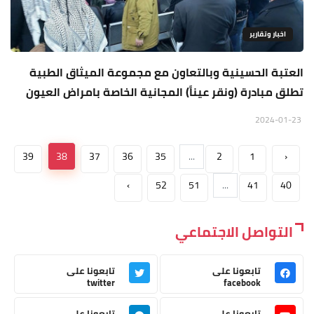
اخبار وتقارير
العتبة الحسينية وبالتعاون مع مجموعة الميثاق الطبية
تطلق مبادرة (ونقر عيناً) المجانية الخاصة بامراض العيون
2024-01-23
39
38
37
36
35
...
2
1
‹
›
52
51
...
41
40
التواصل الاجتماعي
تابعونا على
تابعونا على
twitter
facebook
تابعونا على
تابعونا على