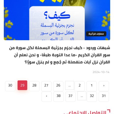
معارف قرآنية
شبهات وردود - كيف نجزم بجزئية البسملة لكل سورة من
سور القرآن الكريم -ما عدا التوبة طبعًا- و نحن نعلم أن
القرآن نزل آيات منفصلة ثم جُمِع و لم ينزل سورًا؟
2024-10-14
30
29
28
27
26
...
2
1
‹
›
38
37
...
32
31
التواصل الاجتماعي