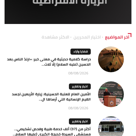
آخر المواضيع
اختيار المحررين
الاكثر مشاهدة
قضايا وآراء
دراسة كلامية حديثية في معنى خبر: «ارتدّ الناس بعد
الحسين (عليه السلام) إلّا ثلاث...
08/08/2026
اخبار وتقارير
الأمين العام للعتبة الحسينية: زيارة الأربعين تجسد
القيم الإنسانية التي أرساها ال...
08/08/2026
اخبار وتقارير
أكثر من (37) ألف خدمة طبية وفحص تشخيصي…
مستشفى السيدة خديجة الكبرى (عليها السلام...