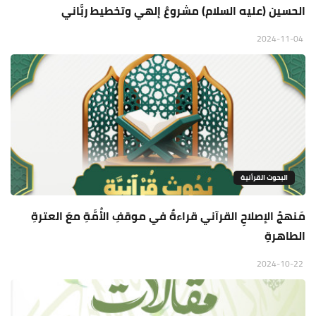
الحسين (عليه السلام) مشروعٌ إلهي وتخطيط ربَّاني
2024-11-04
البحوث القرأنية
مَنهجُ الإصلاحِ القرآني قراءةٌ في موقفِ الأُمَّةِ معَ العترةِ
الطاهرةِ
2024-10-22