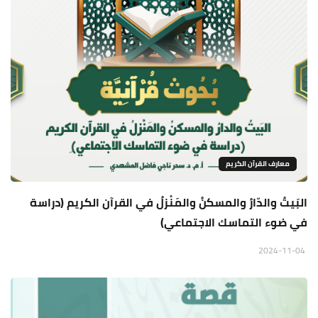
معارف القرآن الكريم
البَيتُ والدّارُ والمسكنُ والمَنْزلُ في القرآن الكريم (دراسة
في ضوء التماسك الاجتماعي)
2024-11-04