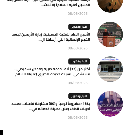
الحسين (عليه السلام) إلّا ثلاث...
08/08/2026
اخبار وتقارير
الأمين العام للعتبة الحسينية: زيارة الأربعين تجسد
القيم الإنسانية التي أرساها ال...
08/08/2026
اخبار وتقارير
أكثر من (37) ألف خدمة طبية وفحص تشخيصي…
مستشفى السيدة خديجة الكبرى (عليها السلام...
08/08/2026
اخبار وتقارير
بـ(18) مشروعاً نوعياً و(80) مشاركة فاعلة… معهد
أديبات الطف يعلن حصيلة خدماته في...
08/08/2026