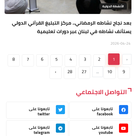
الأنشطة الدولية
بعد نجاح نشاطه الرمضاني.. مركز التبليغ القرآني الدولي
يستأنف نشاطه في لبنان عبر دورات تعليمية
2026-04-24
8
7
6
5
4
3
2
1
‹
›
28
27
...
10
9
التواصل الاجتماعي
تابعونا على
تابعونا على
twitter
facebook
تابعونا على
تابعونا على
telegram
youtube