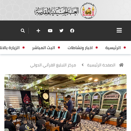
الرئيسية
اخبار ونشاطات
البث المباشر
الزيارة بالانا
الصفحة الرئيسية
مركز التبليغ القرآني الدولي