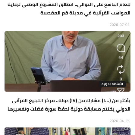
للعام التاسع على التوالي.. انطلاق المشروع الوطني لرعاية
المواهب القرآنية في مدينة قم المقدسة
2026-07-01
الأنشطة الدولية
بأكثر من (١٠٠٠) مشارك من (١٧) دولة.. مركز التبليغ القرآني
الدولي يختتم مسابقة دولية لحفظ سورة فصّلت وتفسيرها
2026-04-26