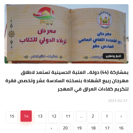
اخبار وتقارير
بمشاركة (44) دولة.. العتبة الحسينية تستعد لاطلاق
مهرجان ربيع الشهادة بنسخته السادسة عشر وتخصص فقرة
لتكريم كفاءات العراق في المهجر
2023-02-21
15
14
13
12
11
...
2
1
‹
›
20
19
18
17
16