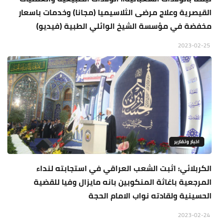
القيصرية وعلاج مرضى الثلاسيميا (مجانا) وخدمات باسعار
مخفضة في مؤسسة الشيخ الوائلي الطبية (فيديو)
2023-02-25
اخبار وتقارير
الكربلائي: اثبت الشعب العراقي في استجابته لنداء
المرجعية باغاثة المنكوبين بانه مايزال وفيا للقضية
الحسينية ولقادته نواب الامام الحجة
2023-02-24