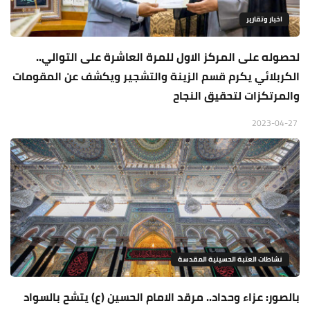
اخبار وتقارير
لحصوله على المركز الاول للمرة العاشرة على التوالي..
الكربلائي يكرم قسم الزينة والتشجير ويكشف عن المقومات
والمرتكزات لتحقيق النجاح
2023-04-27
نشاطات العتبة الحسينية المقدسة
بالصور: عزاء وحداد.. مرقد الامام الحسين (ع) يتشح بالسواد