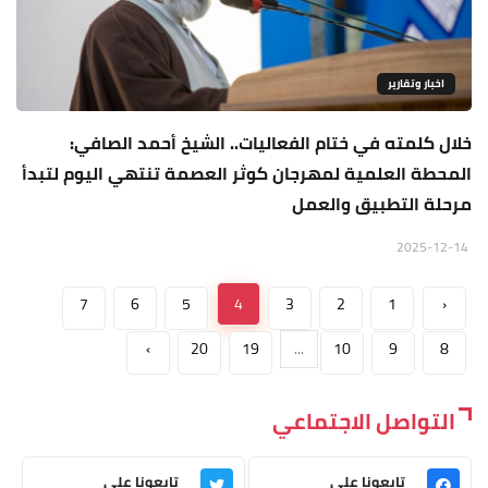
اخبار وتقارير
خلال كلمته في ختام الفعاليات.. الشيخ أحمد الصافي:
المحطة العلمية لمهرجان كوثر العصمة تنتهي اليوم لتبدأ
مرحلة التطبيق والعمل
2025-12-14
7
6
5
4
3
2
1
‹
›
20
19
...
10
9
8
التواصل الاجتماعي
تابعونا على
تابعونا على