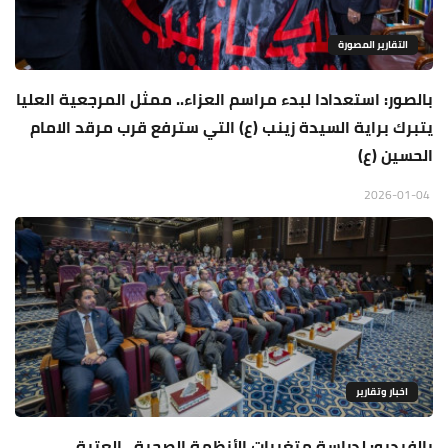
التقارير المصورة
بالصور: استعدادا لبدء مراسم العزاء.. ممثل المرجعية العليا
يتبرك براية السيدة زينب (ع) التي سترفع قرب مرقد الامام
الحسين (ع)
2026-01-04
اخبار وتقارير
بالفيديو: لدراسة متغيرات الأنظمة الصحية.. العتبة