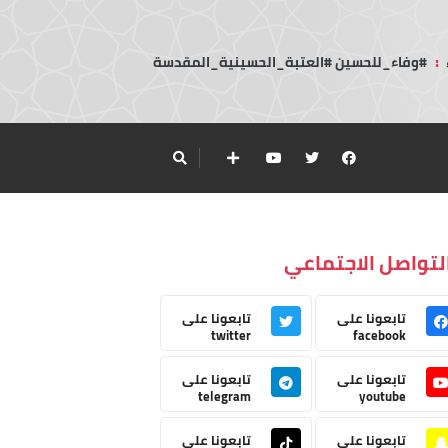
:
#وفاء_للحسين #العتبة_الحسينية_المقدسة
لتواصل الاجتماعي
تابعونا على
تابعونا على
twitter
facebook
تابعونا على
تابعونا على
telegram
youtube
تابعونا على
تابعونا على