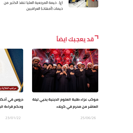
(ع).. خيمة المرجعية العليا تنقذ الكثير من
خيمات (أمهات) العراقيين
قد يعجبك ايضاً
موكب عزاء طلبة العلوم الدينية يحيي ليلة
العاشر من محرم في كربلاء
وحكم قراءة الب
23/01/22
25/06/26