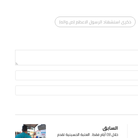
ذكرى استشهاد الرسول الاعظم (ص واله)
السابق
خلال (3) أيام فقط.. العتبة الحسينية تقدم