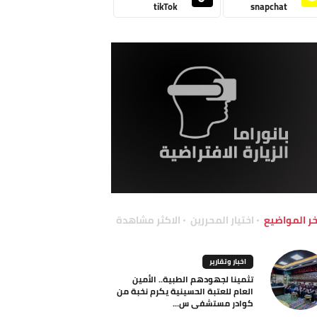
tikTok
snapchat
خر المواضيع
اختيار المحررين
الاكثر مشاهدة
اخبار وتقارير
تثمينا لجهودهم الطبية.. الأمين
العام للعتبة الحسينية يكرم نخبة من
كوادر مستشفى س...