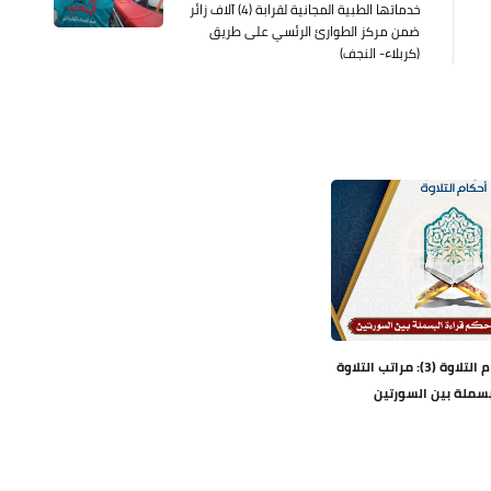
خدماتها الطبية المجانية لقرابة (4) آلاف زائر
ضمن مركز الطوارئ الرئسي على طريق
(كربلاء- النجف)
دروس في أحكام التلاوة (3): مراتب التلاوة
سملة بين السورتين