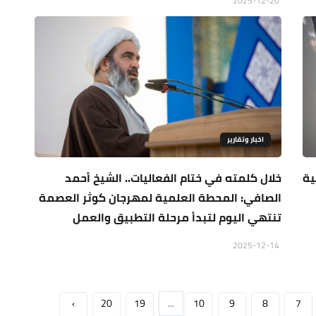
2025-12-20
اخبار وتقارير
ية
خلال كلمته في ختام الفعاليات.. الشيخ أحمد
الصافي: المحطة العلمية لمهرجان كوثر العصمة
تنتهي اليوم لتبدأ مرحلة التطبيق والعمل
2025-12-14
›
20
19
...
10
9
8
7