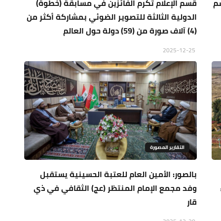
سم
قسم الإعلام تكرم الفائزين في مسابقة (خطوة)
الدولية الثالثة للتصوير الضوئي بمشاركة أكثر من
(4) آلاف صورة من (59) دولة حول العالم
2025-12-25
التقارير المصورة
بالصور: الأمين العام للعتبة الحسينية يستقبل
وفد مجمع الإمام المنتظر (عج) الثقافي في ذي
قار