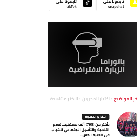
تابعونا على
تابعونا على
tikTok
snapchat
خر المواضيع
اختيار المحررين
الاكثر مشاهدة
التقارير المصورة
بأكثر من (795) ألف مستفيد.. قسم
التنمية والتأهيل الاجتماعي للشباب
في العتبة الحس...