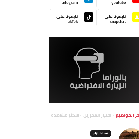
telegram
youtube
تابعونا على
تابعونا على
tikTok
snapchat
خر المواضيع
اختيار المحررين
الاكثر مشاهدة
قضايا وآراء