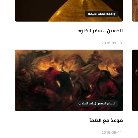
واقعة الطف الاليمة
الحسين .. سفر الخلود
2018-09-13
الإمام الحسين (عليه السلام)
موعدٌ معَ الظمأ
2018-09-11