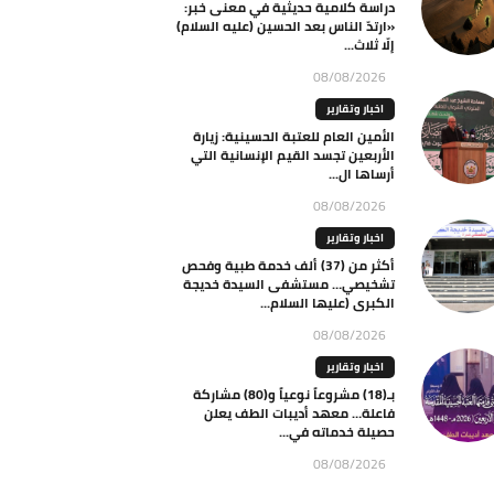
دراسة كلامية حديثية في معنى خبر:
«ارتدّ الناس بعد الحسين (عليه السلام)
إلّا ثلاث...
08/08/2026
اخبار وتقارير
الأمين العام للعتبة الحسينية: زيارة
الأربعين تجسد القيم الإنسانية التي
أرساها ال...
08/08/2026
اخبار وتقارير
أكثر من (37) ألف خدمة طبية وفحص
تشخيصي… مستشفى السيدة خديجة
الكبرى (عليها السلام...
08/08/2026
اخبار وتقارير
بـ(18) مشروعاً نوعياً و(80) مشاركة
فاعلة… معهد أديبات الطف يعلن
حصيلة خدماته في...
08/08/2026