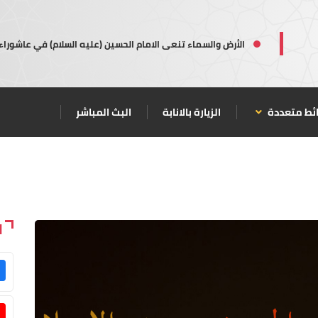
الأرض والسماء تنعى الامام الحسين (عليه السلام) في عاشوراء
ئط متعددة
الزيارة بالانابة
البث المباشر
ا