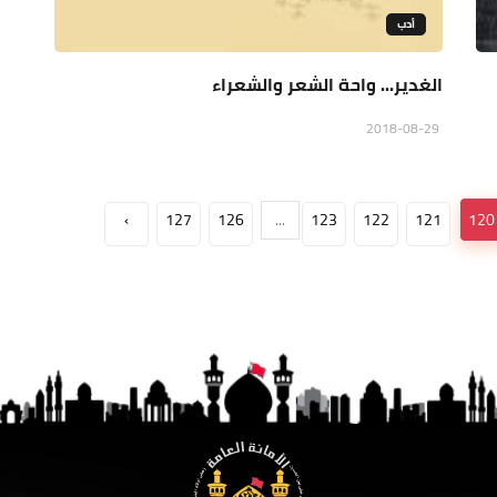
أدب
الغدير... واحة الشعر والشعراء
2018-08-29
›
127
126
...
123
122
121
120