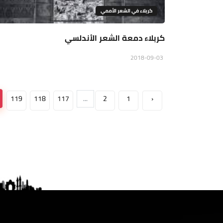
كربلاء في الشعر الأممي
كربلاء دمعة الشعر الأندلسي
2018-09-03
119
118
117
...
2
1
‹